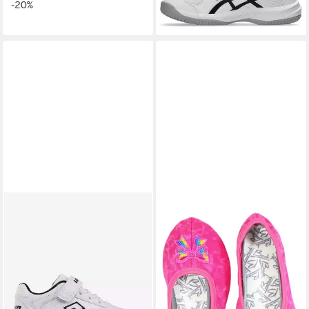
-20%
abfärbende Sohle
+2