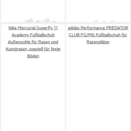
CLUB FG/MG T Fußballschuh
CLUB TF T Fußballschuh Ideal
64,99 €
ab 62,99 €
Außensohle für Rasenplätze
für den Einsatz auf kurzen
und für feste Böden
Kunstrasenplätzen
Nike Mercurial Superfly 11
adidas Performance PREDATOR
Academy Fußballschuh
CLUB FG/MG Fußballschuh für
Außensohle für Rasen und
Rasenplätze
Kunstrasen, speziell für feste
Böden