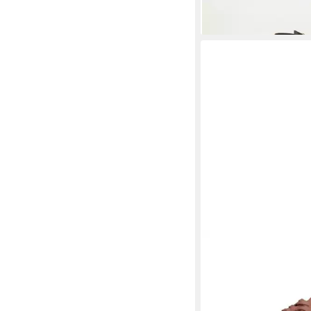
-20%
VAGABOND
Sneaker 
Sneaker
59,95 €
UVP
110,00 €
-46%