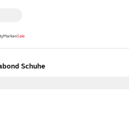
ty
Marken
Sale
abond Schuhe