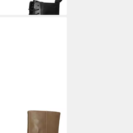
%
ABOND
Stiefelette Veloursleder
efelette (1-tlg)
5 €
UVP
170,00 €
%