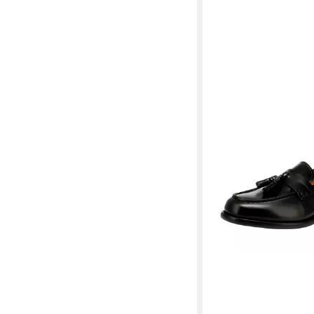
VAGABOND
Vagabon
Linn - Damen Loafer -
136,03 €