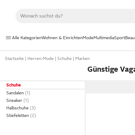
Alle Kategorien
Wohnen & Einrichten
Mode
Multimedia
Sport
Beau
Startseite
Herren-Mode
Schuhe
Marken
Günstige Vag
Schuhe
Sandalen
Sneaker
Halbschuhe
Stiefeletten