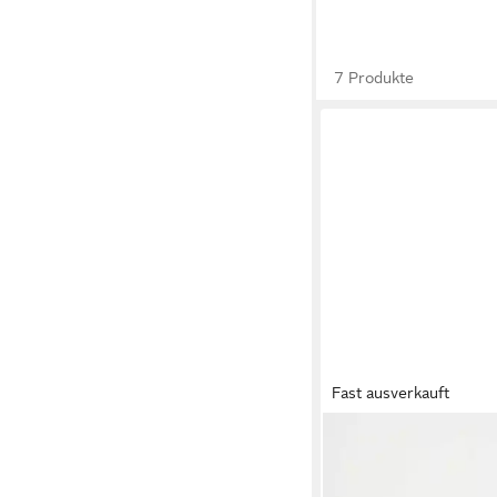
7 Produkte
Fast ausverkauft
VAGABOND
Zaida San
Obermaterial: Leder
79,90 €
UVP
99,90 €