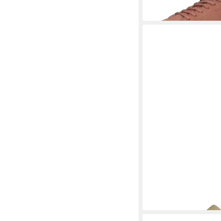
VAGABOND
Slipper L
65,95 €
UVP
120,00 €
-45%