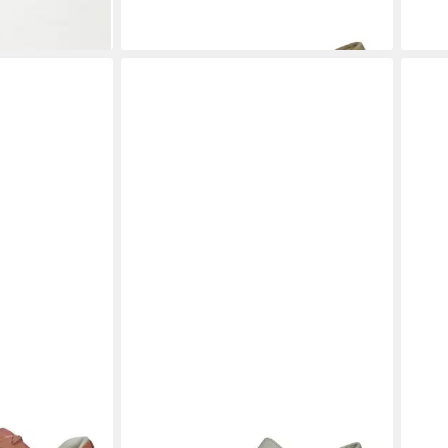
-45%
-56
Veloursleder
VAGABOND
Slipper Leder . Slipper
VAG
(1-tlg)
. Sti
76,95 €
74,9
UVP
140,00 €
-45%
-56