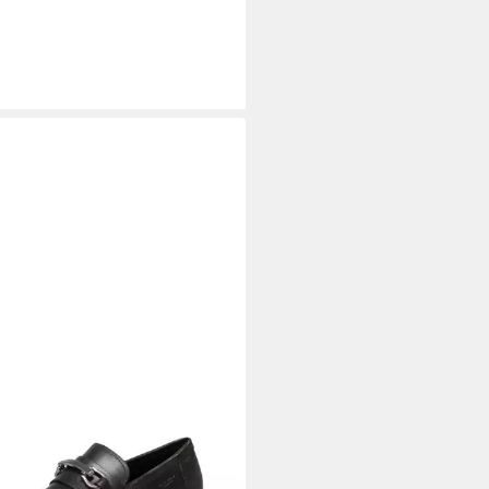
ABOND
Vagabond 5548-001-20
 W - Damen Schuhe Halbschuhe