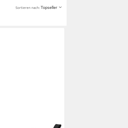
Topseller
Sortieren nach:
ABOND
Stiefelette Leder .
ürstiefelette
5 €
UVP
160,00 €