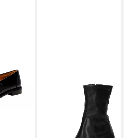
d 6036-104-20
VAGABOND SHOEMAKERS
 Black Loafer
GISELLE Schnürstiefelette (1-tlg)
169,00 €