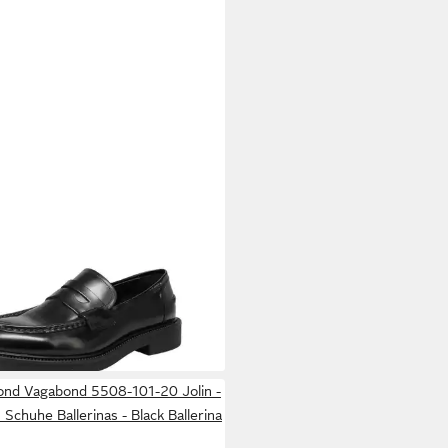
ABOND
Vagabond 5348-304-
lex W - Damen Schuhe
00 €
schuhe - Black Loafer
139,00 €
nd Vagabond 5508-101-20 Jolin -
Schuhe Ballerinas - Black Ballerina