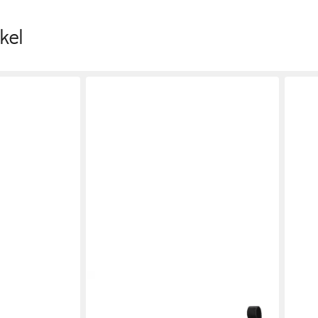
kel
AKERS
Blanca
VAGABOND SHOEMAKERS
Cosmo
VAG
2.0 Chelseaboots (1-tlg)
Alex