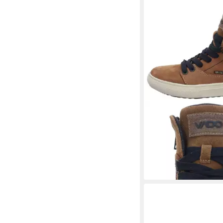
VADO
Sneaker Leder .
tlg)
59,95 €
UVP
109,95 €
-45%