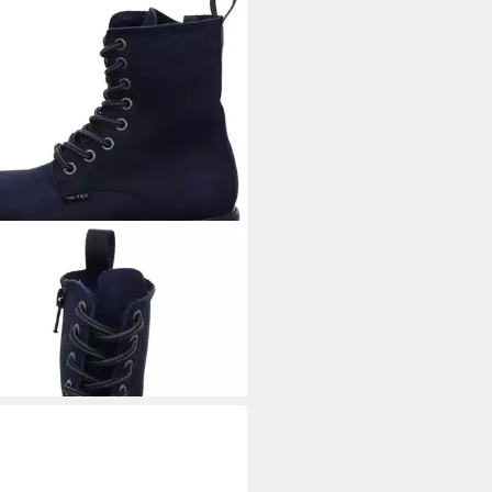
O
Stiefelette Leder .
ürstiefelette
5 €
UVP
119,95 €
%