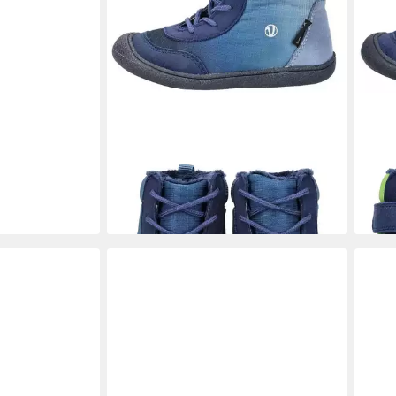
VADO
Stiefelette Lederimitat/Mesh .
VAD
Schnürstiefelette
Stief
ab 46,95 €
ab 4
UVP
74,95 €
-37%
-37