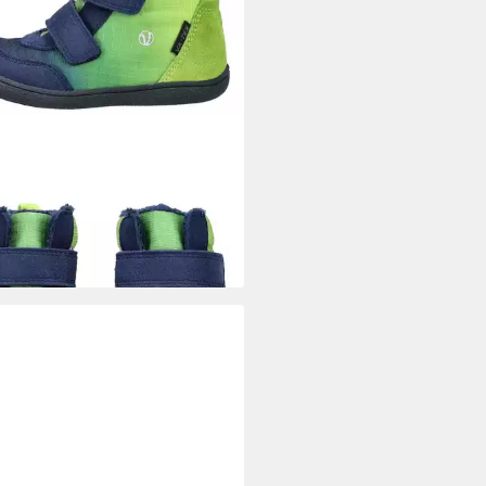
O
Stiefelette Lederimitat/Mesh .
elette (1-tlg)
6,95 €
UVP
74,95 €
%