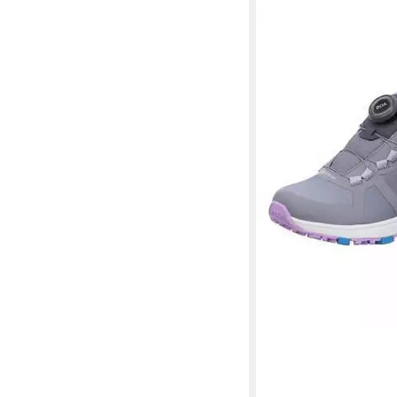
VADO
Schnürstiefel
69,00 €
UVP
99,95 €
-31%