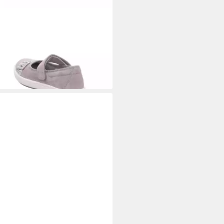
O
beton Ballerina
4,95 €
UVP
69,95 €
%