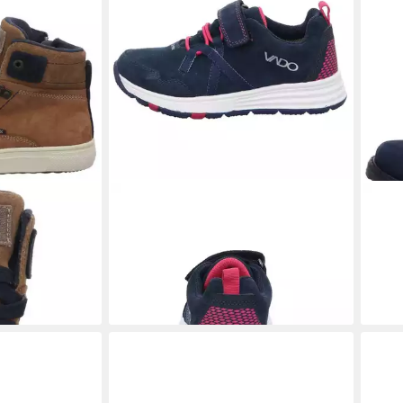
 Sneaker (1-
VADO
53310 111 Schnürschuh
VAD
ab 49,95 €
UVP
79,95 €
Schn
64,9
-38%
-46