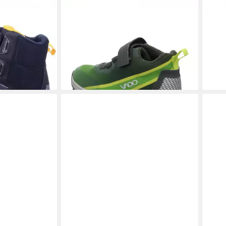
A GTX
VADO
EVO MID GTX Sneaker
VAD
69,90 €
ab 4
UVP
99,95 €
 €
-30%
-36