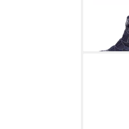
VADO
HIKER Mid BO
Schnürstiefel
ab 75,00 €
UVP
109,95
-32%