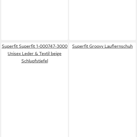
Superfit Superfit 1-000747-3000
Superfit Groovy Lauflernschuh
Unisex Leder & Textil beige
Schlupfstiefel