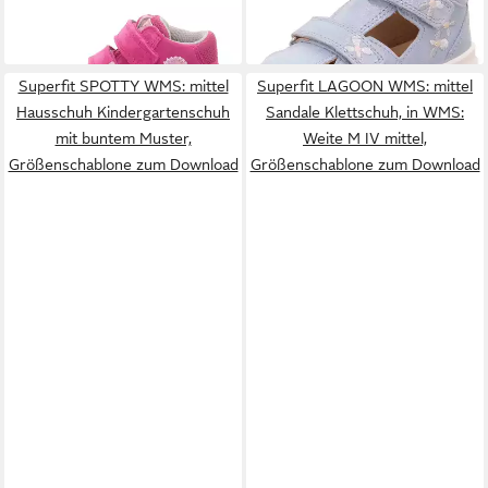
ab 44,96 €
49,95 €
herausnehmbarer Einlage,
UVP
59,95 €
Größenschablone zum
-17%
Download
Superfit SPOTTY WMS: mittel
Superfit LAGOON WMS: mittel
Hausschuh Kindergartenschuh
Sandale Klettschuh, in WMS:
mit buntem Muster,
Weite M IV mittel,
Größenschablone zum Download
Größenschablone zum Download