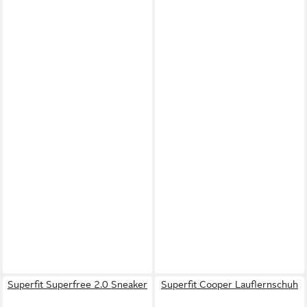
Superfit Superfree 2.0 Sneaker
Superfit Cooper Lauflernschuh