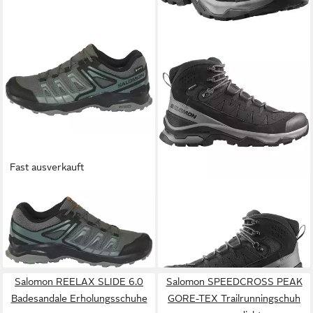
Fast ausverkauft
SALOMON
EXTEGRA GORE-
SALOMON
QUEST ECHO
TEX Wanderschuh
GORE TEX Wanderschuh
99,99 €
ab 154,99 €
wasserdicht
UVP
120,00 €
wasserdicht
UVP
200,00 €
-17%
-23%
Salomon REELAX SLIDE 6.0
Salomon SPEEDCROSS PEAK
Badesandale Erholungsschuhe
GORE-TEX Trailrunningschuh