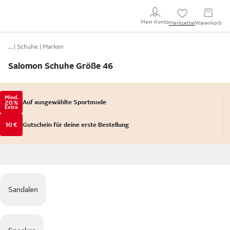
Mein Konto
Merkzettel
Warenkorb
…
Schuhe
Marken
Salomon Schuhe Größe 46
Mind.
Auf ausgewählte Sportmode
20 %
Extra
10 €
Gutschein für deine erste Bestellung
Sandalen