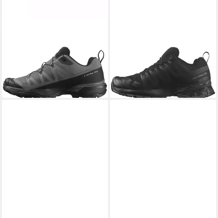
SALOMON
X ULTRA 360
SALOMON
XA PRO 3D V
Wanderschuh
Trailrunningschuh
ab 108,99 €
ab 116,99 €
UVP
125,00 €
UVP
150,00 €
-13%
-22%