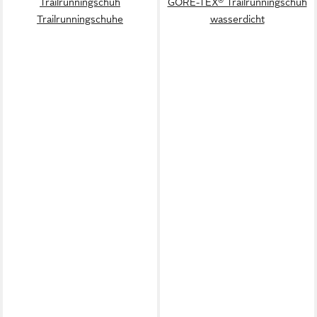
Trailrunningschuh
GORE-TEX® Trailrunningschuh
Trailrunningschuhe
wasserdicht