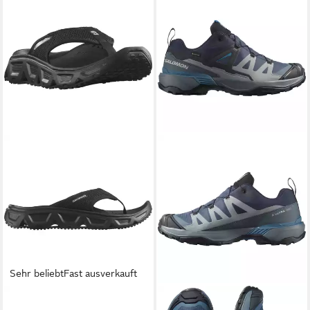
Sehr beliebt
Fast ausverkauft
SALOMON
REELAX BREAK
SALOMON
X ULTRA 360