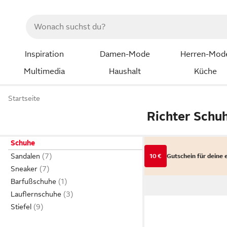
Inspiration
Damen-Mode
Herren-Mod
Multimedia
Haushalt
Küche
Startseite
Richter Schu
Schuhe
Sandalen
10 €
Gutschein für deine 
Sneaker
Barfußschuhe
Lauflernschuhe
Stiefel