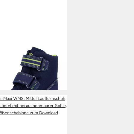
HTER
Snow mini WMS: Mittel
erstiefel Snowboots mit
6,78 €
patex und WMS,
UVP
59,99 €
enschablone zum Download
%
er Maxi WMS: Mittel Lauflernschuh
stiefel mit herausnehmbarer Sohle,
ößenschablone zum Download