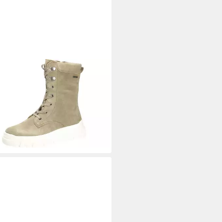
HTER
Stiefel
5 €
UVP
114,95 €
%