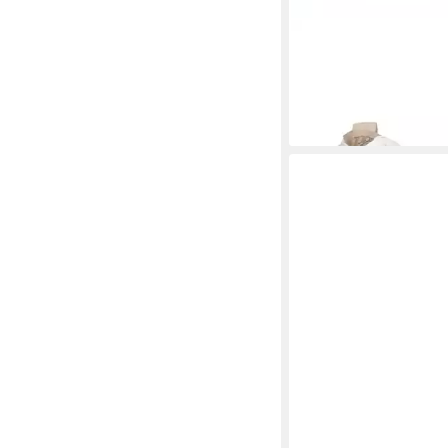
PAUL GREEN
Paul Gr
Leder Sneaker
169,95 €