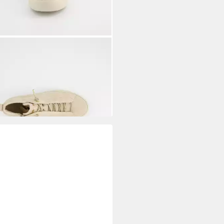
L GREEN
Paul Green 5283-139,
ker, Beige, Damen Sneaker
97 €
UVP
189,90 €
%