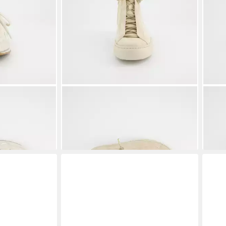
een 5545-009,
PAUL GREEN
Paul Green 5283-139,
PAU
lik, Damen
Sneaker, Beige, Damen Sneaker
Snea
144,97 €
ab 1
UVP
189,90 €
-24%
-23