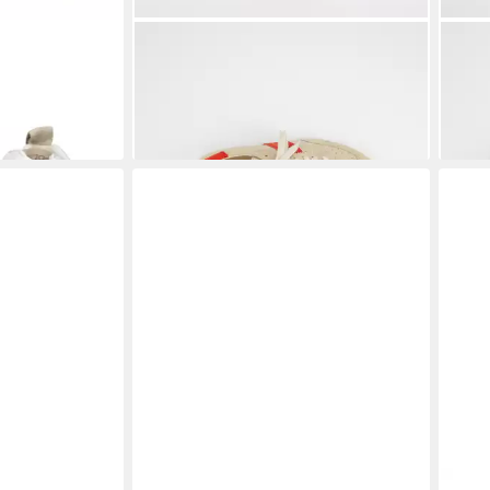
een Sneaker
PAUL GREEN
Paul Green 5490-069,
PAU
Sneaker, Beige, Damen Sneaker
Snea
132,56 €
174,
UVP
169,90 €
-22%