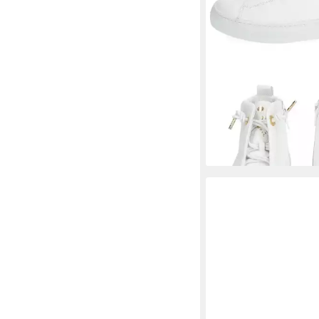
PAUL GREEN
Sneaker 
Sneaker (1-tlg)
ab 142,40 €
UVP
179,9
-21%