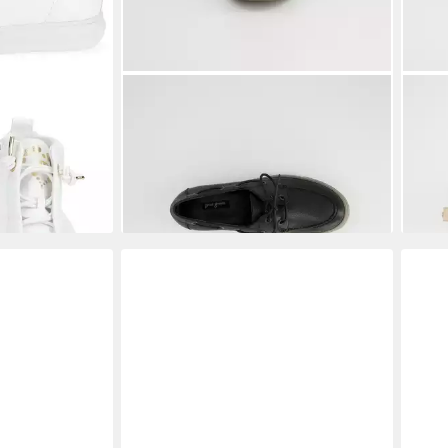
Glattleder .
PAUL GREEN
Paul Green 1197-091,
PAU
Sneaker, Schwarz, Damen Sneaker
Snea
174,90 €
144,
5 €
-24