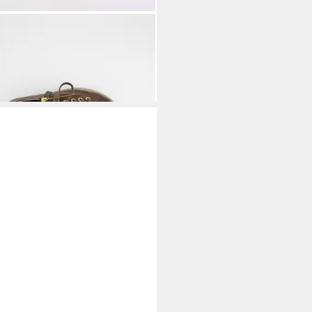
L GREEN
Paul Green 5206-210,
ker, Braun, Damen Sneaker
90 €