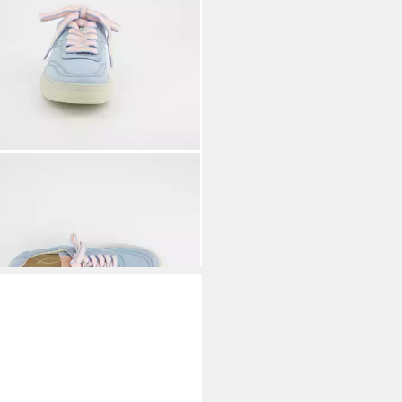
L GREEN
Paul Green 5525-019,
ker, Blau, Damen Sneaker
38,77 €
UVP
179,90 €
%