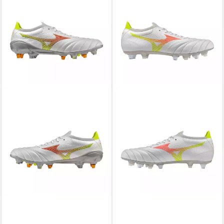
MIZUNO
Mizuno Morelia Neo
MIZUNO
Mizuno Morelia Neo
V B Japan Mix SG Prism Weiß
V Beta Pro Mix SG Prism