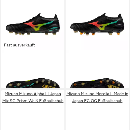
Fast ausverkauft
MIZUNO
Mizuno Morelia Neo
MIZUNO
Mizuno Morelia Neo
V Beta Elite FG Bright Black
V B Elite Mix SG Prism Weiß
209,95 €
219,95 €
Fußballschuh
Fußballschuh
Mizuno Mizuno Alpha III Japan
Mizuno Mizuno Morelia II Made in
Mix SG Prism Weiß Fußballschuh
Japan FG OG Fußballschuh