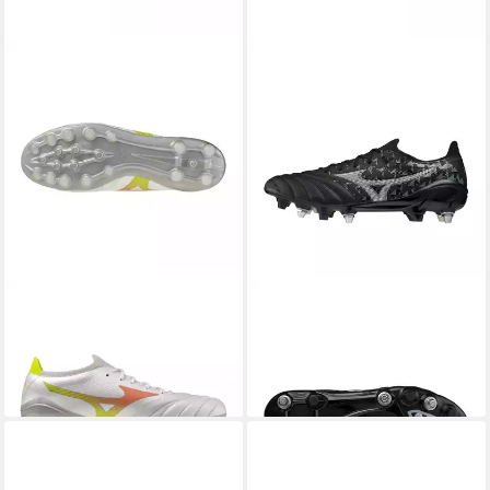
MIZUNO
MORELIA NEO V β
MIZUNO
Mizuno Fußballschuh
149,00 €
ELITE AG Fußballschuh
UVP
209,95 €
ab 190,00 €
UVP
210,00 €
-29%
-10%