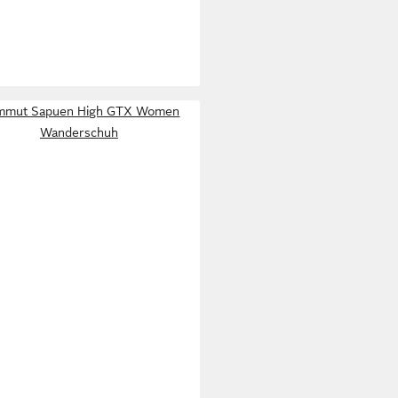
95 €
UVP
220,00 €
%
mut Sapuen High GTX Women
Wanderschuh