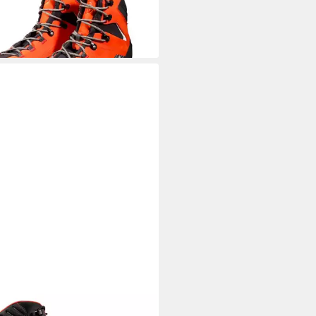
%
MMUT
Mercury IV Mid GTX
derschuh mit 3D Memo Foam
47,99 €
UVP
210,00 €