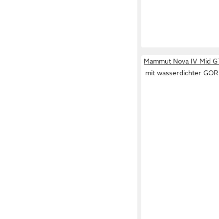
ab 112,00 €
UVP
140,0
-20%
Mammut Nova IV Mid 
mit wasserdichter GO