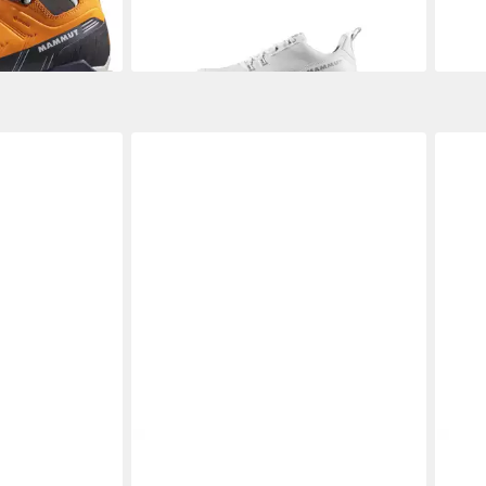
-30%
-30
tra Low GTX
MAMMUT
Saentis TR Low GTX Men
MA
amischer
Outdoorschuh Leichter,
Wom