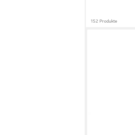
152 Produkte
MAMMUT
Ultimate P
Men Wanderschuh
ab 119,00 €
UVP
170,0