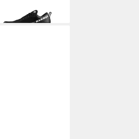
%
MMUT
Sertig II Mid GTX Women
derschuh
26,00 €
UVP
180,00 €