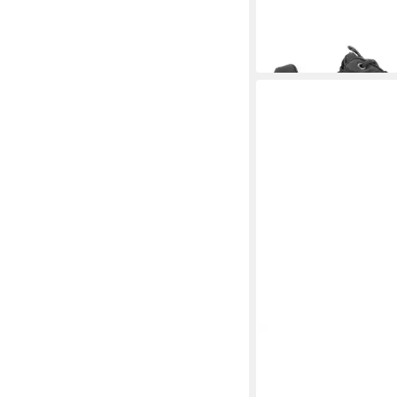
-30%
MAMMUT
Sertig III
Wanderschuh
ab 112,00 €
UVP
140,0