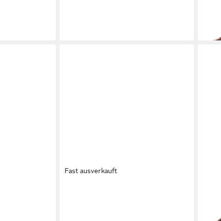
-40%
-29
Fast ausverkauft
 Low Women
MAMMUT
Aenergy Hike Low Men
MA
Wanderschuh
Wan
ab 78,00 €
ab 1
0 €
UVP
130,00 €