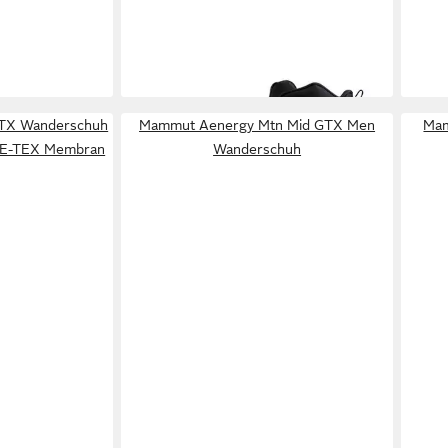
140,00 €
165,
0 €
UVP
200,00 €
-30%
-25
GTX Wanderschuh
Mammut Aenergy Mtn Mid GTX Men
Mam
RE-TEX Membran
Wanderschuh