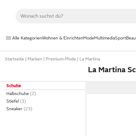
Alle Kategorien
Wohnen & Einrichten
Mode
Multimedia
Sport
Beau
Startseite
Marken
Premium-Mode
La Martina
La Martina S
Schuhe
Halbschuhe
Stiefel
Sneaker