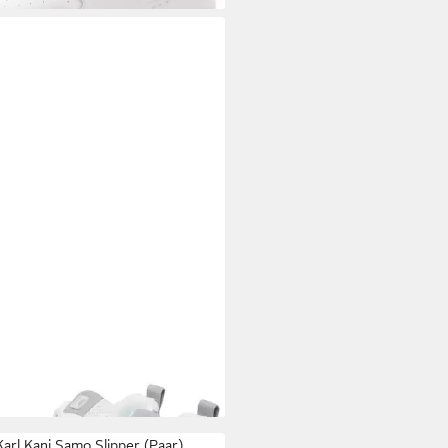
L KANI
Karl Kani Prime Runner
ker
5 €
UVP
99,95 €
Karl Kani Samo Slipper (Paar)