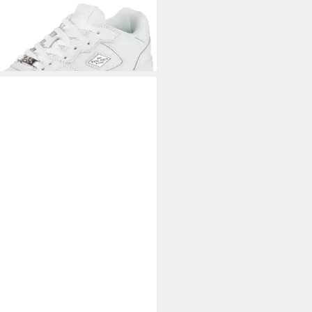
L KANI
89 CLASSIC '26
ker
3,99 €
L KANI
Karl Kani 89 Up Logo
 Sneaker