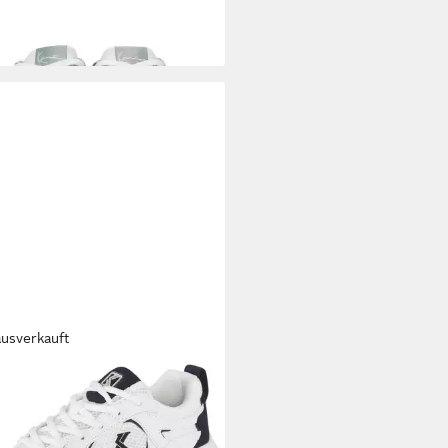
5 €
ausverkauft
L KANI
PRIME RUNNER 2 GS
ker für Kinder & Jugendliche
7,99 €
UVP
70,00 €