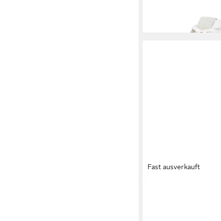
99,95 €
Fast ausverkauft
KARL KANI
Karl Kani
PRM Sneaker
89,95 €
UVP
99,95 €