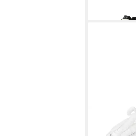
-10%
KARL KANI
LXRY SK8
ab 80,99 €
UVP
100,00
-19%