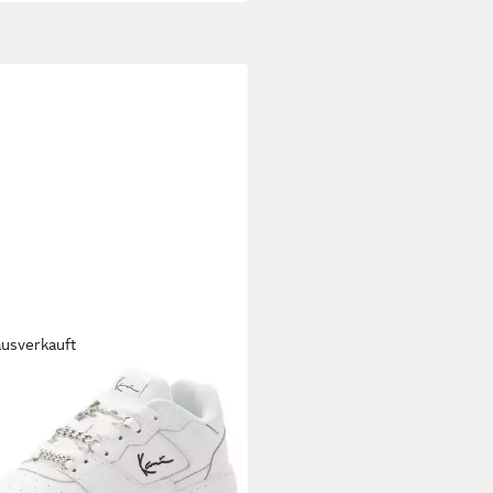
ausverkauft
L KANI
Kani 89 UP `23 Sneaker
5 €