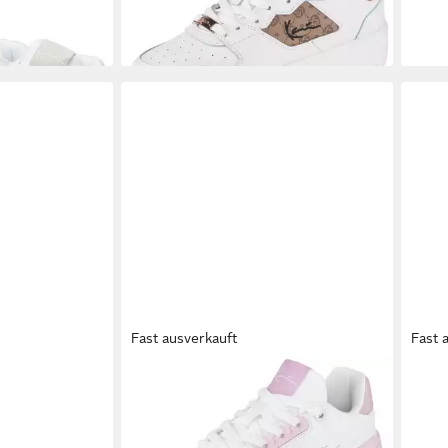
99,9
-19%
Fast ausverkauft
Fast 
 89 Up Logo
KARL KANI
LXRY 2K GS Sneaker
KAR
für Kinder & Jugendliche
Snea
58,99 €
ab 5
UVP
70,00 €