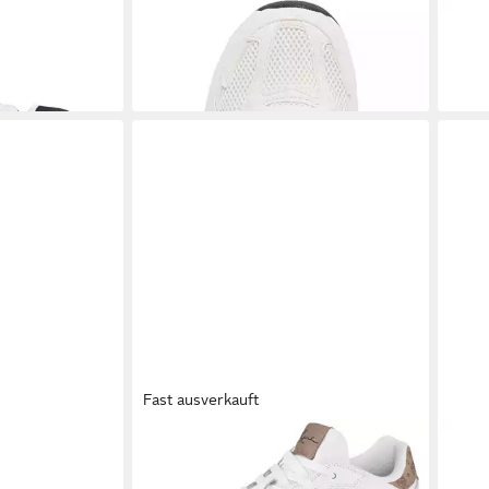
 Damen
KARL KANI
Karl Kani Karl Kani Prime
KAR
 Logo GS
Runner Sneaker
Snea
99,95 €
ab 7
Fast ausverkauft
 KK 89 UP
KARL KANI
89 UP `23 Sneaker
KAR
ab 72,99 €
eaker
UVP
90,00 €
PRM