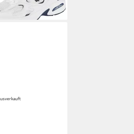
ausverkauft
L KANI
Karl Kani 89 Up `23
 Sneaker
5 €