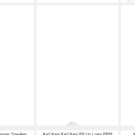
89 Classic GS
KARL KANI
Karl Kani Samo Slipper
KAR
Sandale
Snea
66,95 €
89,9
UVP
79,95 €
-16%
-10%
Runner Sneaker
Karl Kani Karl Kani 89 Up Logo PRM