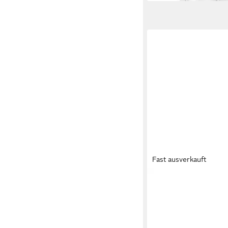
Fast ausverkauft
KARL KANI
Karl Kani
Sneaker
80,95 €
UVP
89,95 €
-10%