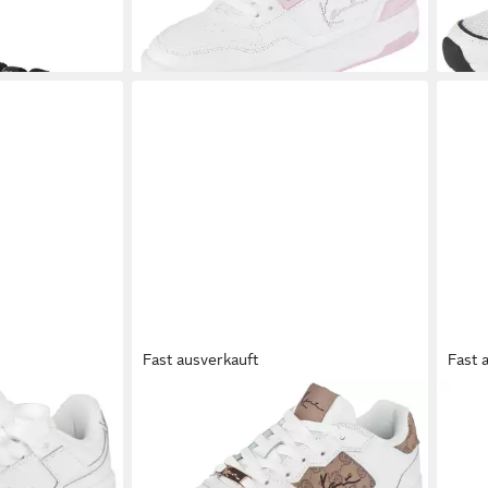
-16%
-17%
Fast ausverkauft
Fast 
`26 Sneaker
KARL KANI
89 CLASSIC Sneaker
KAR
ab 67,99 €
 €
UVP
80,00 €
PRM
99,9
-15%