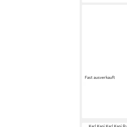
Fast ausverkauft
KARL KANI
Karl Kani 
Sneaker (1-tlg)
59,95 €
Karl Kani Karl Kani 