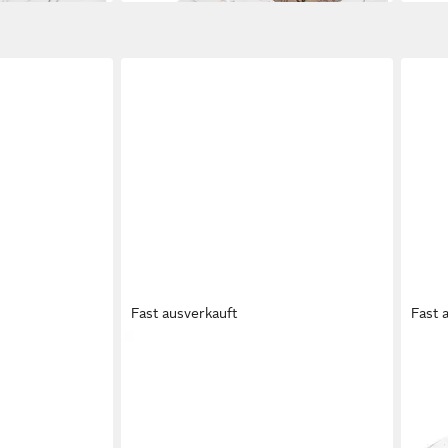
Fast ausverkauft
Fast 
 89 Up `26
KARL KANI
Karl Kani LXRY 2K GS
KAR
89,9
Sneaker (1-tlg)
69,95 €