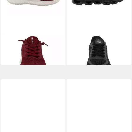
KAPPA
KAPPA
MAJIRA Sneaker
SAVIYA Sneaker
ab 34,99 €
ab 40,99 €
UVP
45,99 €
UVP
59,99 €
-24%
-32%