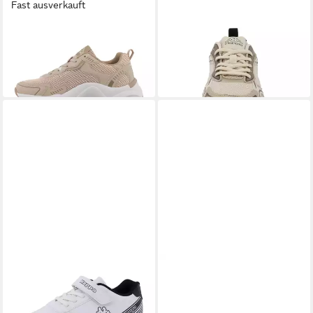
Fast ausverkauft
KAPPA
KAPPA
Hauke Sneaker
ALLEGRA Sneaker
ab 36,99 €
ab 40,99 €
UVP
55,99 €
UVP
59,99 €
-34%
-32%