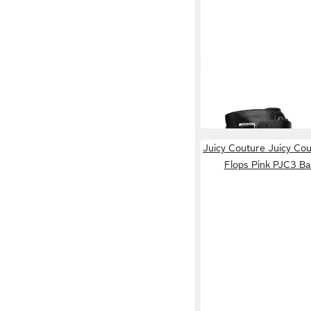
JUICY COUTURE
Jui
Damenstiefel Schwar
81,99 €
HY63020S-2 Stiefel
Juicy Couture Juicy Co
Flops Pink PJC3 Ba