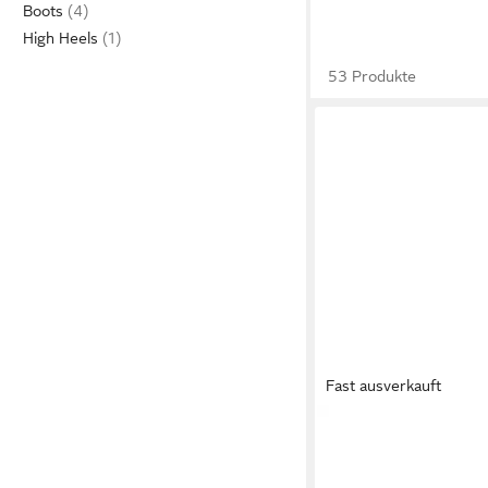
Boots
High Heels
53 Produkte
Fast ausverkauft
JUICY COUTURE
Schw
Flops von Juicy Cout
39,99 €
Badepantolette