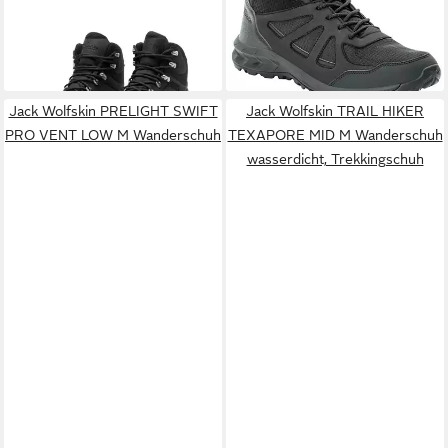
110,99 €
ab 92,99 €
Wanderschuh wasserdicht,
UVP
180,00 €
MID M Wanderschuh
UVP
130,00 €
Trekkingschuh
-38%
wasserdicht, Trekkingschuh
-28%
Jack Wolfskin PRELIGHT SWIFT
Jack Wolfskin TRAIL HIKER
PRO VENT LOW M Wanderschuh
TEXAPORE MID M Wanderschuh
wasserdicht, Trekkingschuh