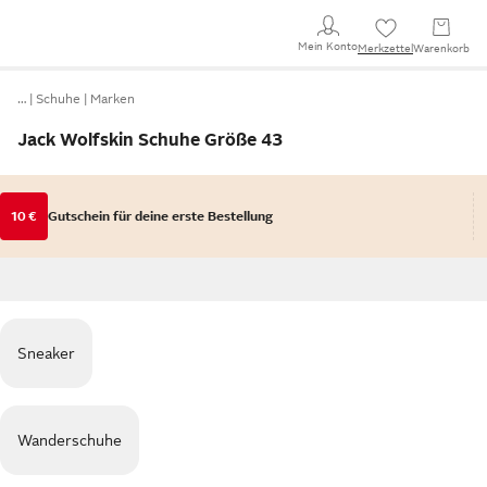
Mein Konto
Merkzettel
Warenkorb
…
Schuhe
Marken
Jack Wolfskin Schuhe Größe 43
10 €
Gutschein für deine erste Bestellung
Sneaker
Wanderschuhe