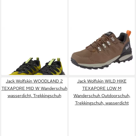
JACK WOLFSKIN
PS TRAIL
JACK WOLFSKIN
REFUGIO
LOW M Wanderschuh
TEXAPORE LOW W
ab 75,99 €
ab 125,99 €
Outdoorschuh, Trekkingschuh
UVP
100,00 €
Wanderschuh wasserdicht,
-24%
Trekkingschuh
Jack Wolfskin WOODLAND 2
Jack Wolfskin WILD HIKE
TEXAPORE MID W Wanderschuh
TEXAPORE LOW M
wasserdicht, Trekkingschuh
Wanderschuh Outdoorschuh,
Trekkingschuh, wasserdicht