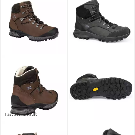
Fast ausverkauft
HANWAG
HANWAG
Tatra II Wide GTX
Banks GTX Wanderstiefel