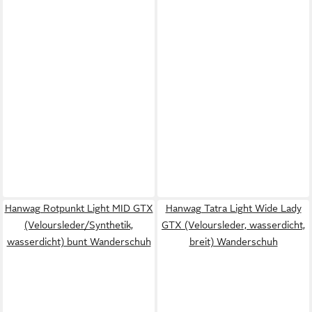
Hanwag Rotpunkt Light MID GTX
Hanwag Tatra Light Wide Lady
(Veloursleder/Synthetik,
GTX (Veloursleder, wasserdicht,
wasserdicht) bunt Wanderschuh
breit) Wanderschuh