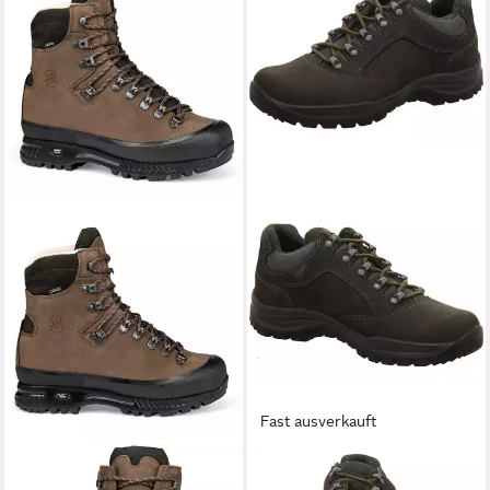
Fast ausverkauft
HANWAG
HANWAG
Alaska Wide GTX
Robin LL Wanderschuh