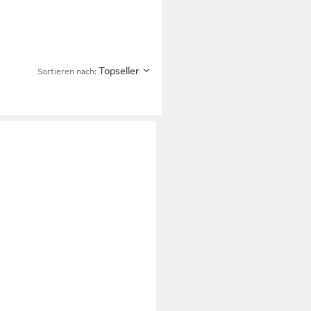
Topseller
Sortieren nach: