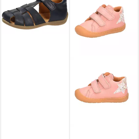
Sandalette
69,95 €
FRODDO®
OLLIE S STAR Lauflernschuh