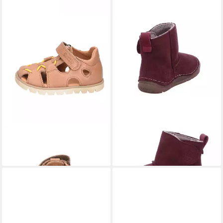
FRODDO®
FRODDO®
Keko Elastic Sandale
Paix Up Winter Lauflernschuh
79,95 €
69,90 €