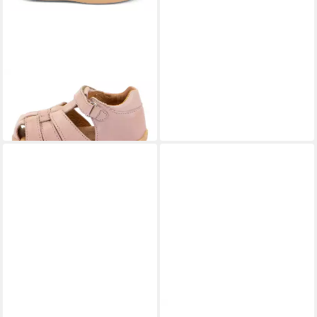
FRODDO®
Froddo Sandalen Daren
Leder Sandalette
79,97 €