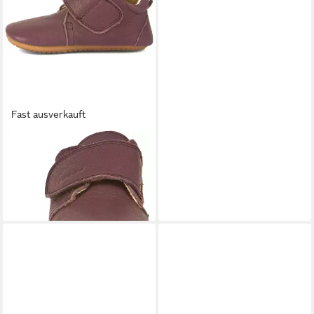
Fast ausverkauft
FRODDO®
Froddo Prewalkers Classic
Iris Sneaker
34,79 €
UVP
46,99 €
-26%