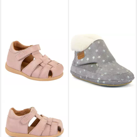
FRODDO®
Froddo Barefoot Furry
Walkers Silver Lauflernschuh
57,29 €