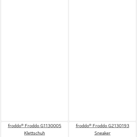
froddo® Froddo G1130005
froddo® Froddo G2130193
Klettschuh
Sneaker