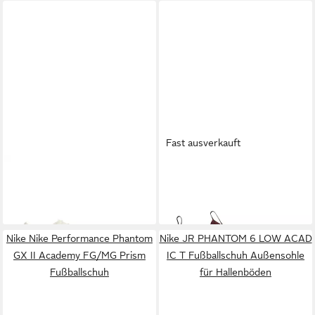
Fast ausverkauft
NIKE
Nike Performance
NIKE
Nike Performance
Fußballschuh
Fußballschuh
299,95 €
69,95 €
Nike Nike Performance Phantom
Nike JR PHANTOM 6 LOW ACAD
GX II Academy FG/MG Prism
IC T Fußballschuh Außensohle
Fußballschuh
für Hallenböden