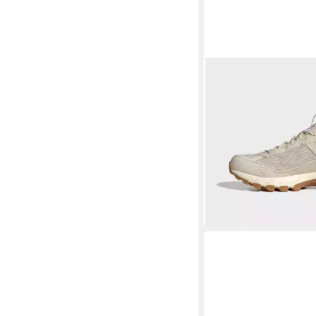
ADIDAS TERREX
ROCKADIA Wandersc
69,99 €
lieferbar - in 1-2 Werktag