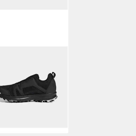
AS TERREX
AVIC BOA RAIN.RDY
LRUNNING Trailrunningschuh
erdicht, für Kinder &
ndliche
(10)
0,99 €
UVP
100,00 €
rbar - in 1-2 Werktagen bei dir