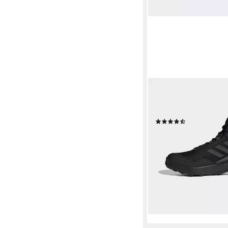
ADIDAS TERREX
EASTRAIL 2.0 MID R
Wanderschuh wasserd
(106)
ab 96,99 €
UVP
120,00
-19%
lieferbar - in 2-3 Werktag