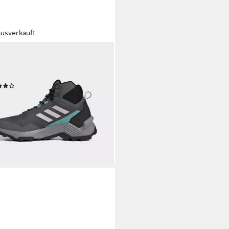
ausverkauft
AS TERREX
RAIL 2.0 MID RAIN.RDY
erschuh wasserdicht
(13)
4,99 €
UVP
120,00 €
%
rbar - in 1-2 Werktagen bei dir