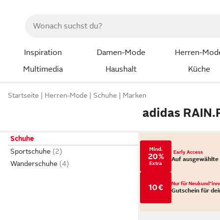
Inspiration
Damen-Mode
Herren-Mod
Multimedia
Haushalt
Küche
Startseite
Herren-Mode
Schuhe
Marken
adidas RAIN.
Schuhe
Mind.
Sportschuhe
Early Access
20 %
Auf ausgewählte
Wanderschuhe
Extra
Nur für Neukund*inn
10 €
Gutschein für dei