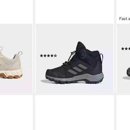
Fast 
ADIDAS TERREX
ADID
huh
MID GORE-TEX Wanderschuh
EAST
wasserdicht dank Gore-Tex
Wand
en bei dir
Membrane
ab 8
(14)
ab 88,99 €
UVP
110,00 €
-29
-19%
lieferbar - in 1-2 Werktagen bei dir
liefe
+6