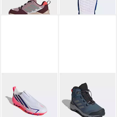
Badepantolette (2-tlg)
+5