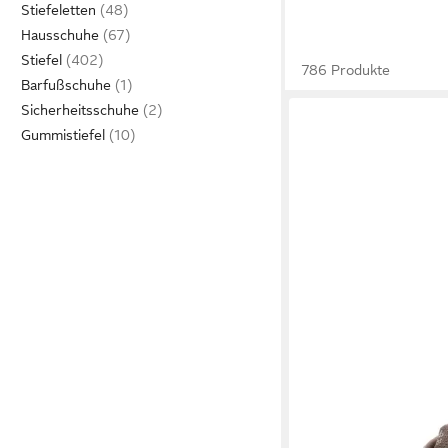
Stiefeletten
Hausschuhe
Stiefel
786 Produkte
Barfußschuhe
Sicherheitsschuhe
Gummistiefel
WALD & FORST
Winte
Maximus Winterstiefe
79,99 €
UVP
129,99 €