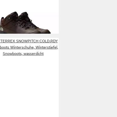
KE III WP Wanderschuh
6,99 €
erstiefel wasserdicht,wärmend
UVP
120,00 €
s TERREX SNOWPITCH COLD.RDY
boots Winterschuhe, Winterstiefel,
Snowboots, wasserdicht