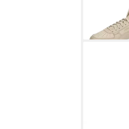
2.0 Mid WTR 392333
49,95 €
UVP
74,95 €
-33%
SCHMIDT
Nubukleder