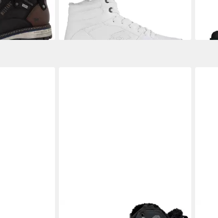
-40%
-12%
neaker Caven
NOWALAND
Warm gefütterte
POL