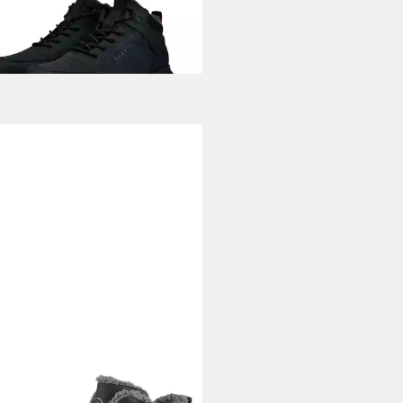
ARINO
Bantry Winterboots mit