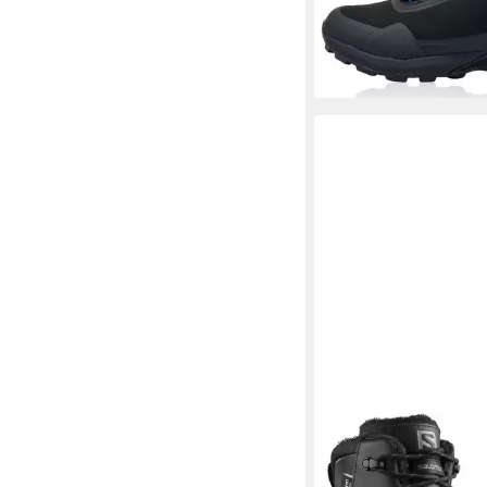
(59,90 €/ 1 Paar)
Innenfütterung, Softsh
-25%
Obermaterial
+7
SALOMON
TOUNDRA
CLIMASALOMON WA