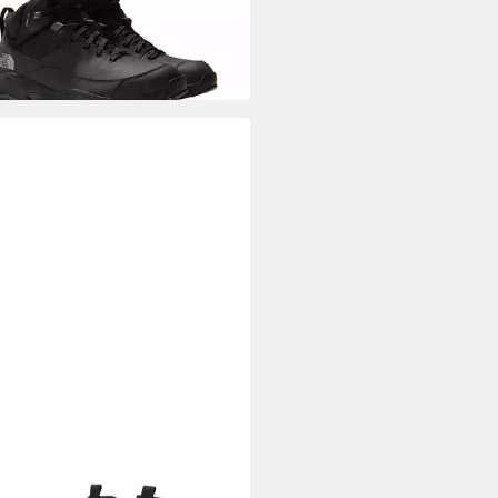
A
DESIERTO V3 PURETEX
erboots Sneakerboots,