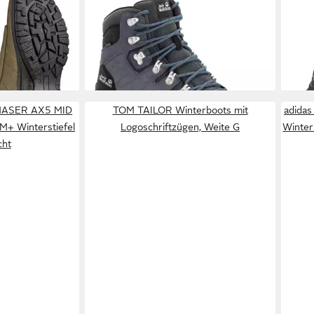
ttverschluss)
TEXAPORE MID M Wanderschuh
STRI
119,99 €
ab 9
wasserdicht, Trekkingschuh
UVP
140,00 €
Wint
-14%
-19%
+1
HASER AX5 MID
TOM TAILOR Winterboots mit
adida
 Winterstiefel
Logoschriftzügen, Weite G
Winter
cht