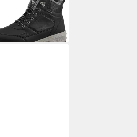
-Membrane
3,02 €
UVP
79,99 €
%
 NORTH FACE
M STORM