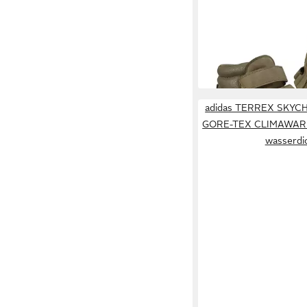
(wasserabweisend Kle
89,95 €
Outdoorschuh Herren
adidas TERREX SKYC
GORE-TEX CLIMAWARM+
wasserdi