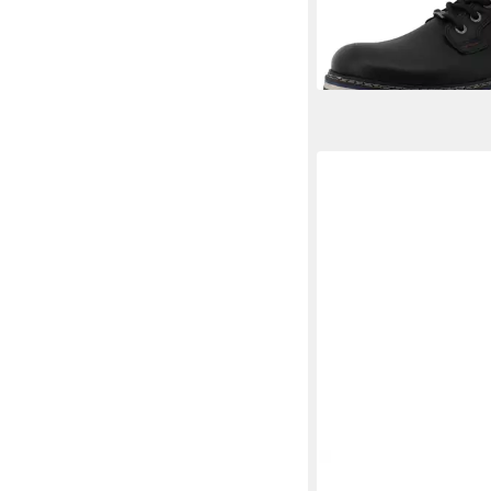
-31%
PUMA
Puma Unisex S