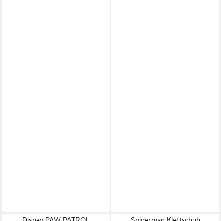
Disney PAW PATROL
Spiderman Klettschuh