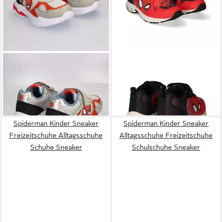
MARVEL
Spider Man Kinder
SPIDERMAN
Kinder Schuhe
Sneaker leichte Sportschuhe
mit Lichtsohle und
34,95 €
34,95 €
Alltagsschuhe EVA Sohle
54,95 €
rutschfestem Profil Sneaker
Sneaker
-36%
Spiderman Kinder Sneaker
Spiderman Kinder Sneaker
Freizeitschuhe Alltagsschuhe
Alltagsschuhe Freizeitschuhe
Schuhe Sneaker
Schulschuhe Sneaker