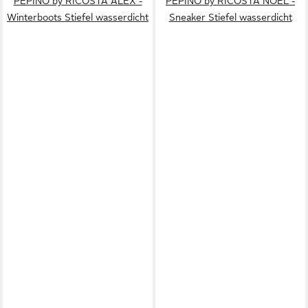
PEPINO by RICOSTA ALEX -
PEPINO by RICOSTA NOEL -
Winterboots Stiefel wasserdicht
Sneaker Stiefel wasserdicht