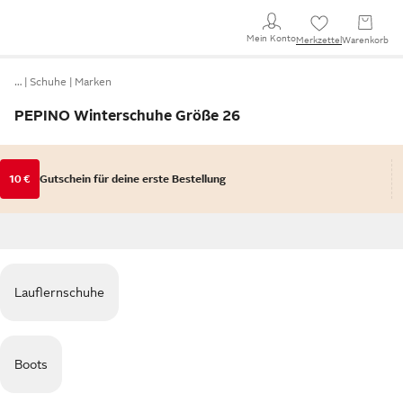
Mein Konto
Merkzettel
Warenkorb
…
Schuhe
Marken
PEPINO Winterschuhe Größe 26
10 €
Gutschein für deine erste Bestellung
Lauflernschuhe
Boots