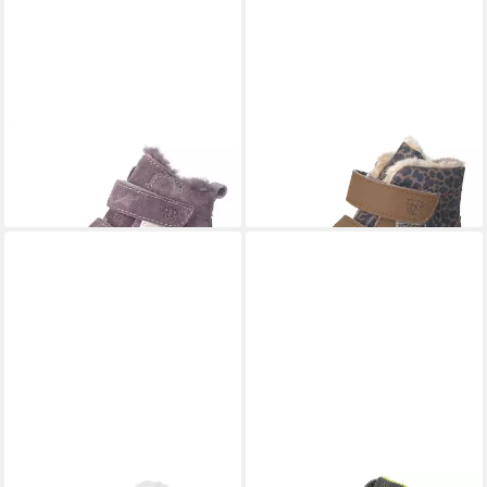
PEPINO BY RICOSTA
DOMI -
PEPINO BY RICOSTA
MONIA
Lauflernschuhe Stiefel
- Winterboots Stiefel
99,95 €
89,95 €