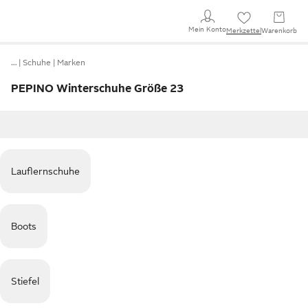
Mein Konto
Merkzettel
Warenkorb
…
Schuhe
Marken
PEPINO Winterschuhe Größe 23
Lauflernschuhe
Boots
Stiefel