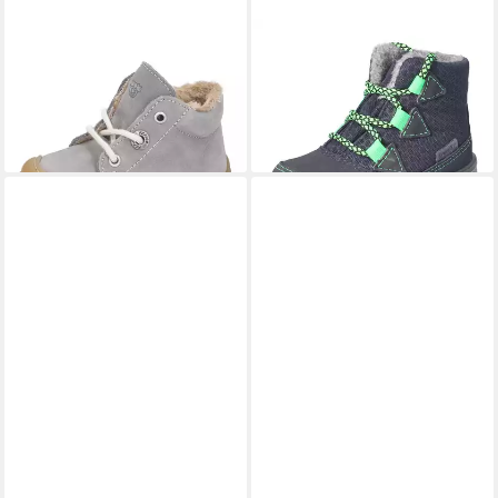
PEPINO BY RICOSTA
PEPINO BY RICOSTA
CORANY Stiefel
EMIL - Winterboots
79,95 €
Winterboots wasserdicht
lieferbar - in 3-4 Werktagen bei dir
79,95 €
lieferbar - in 3-4 Werktagen bei dir