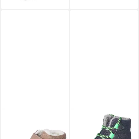
PEPINO
PEPINO BY RICOSTA
Stiefelette Leder . Stiefelette
EMIL Stiefel
ab 74,95 €
(1-tlg)
lieferbar - in 3-4 Werktagen bei dir
84,95 €