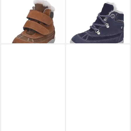
RICOSTA
PEPINO BY RICOSTA
PEDRO Winterstiefel
PAOLO - Winterboots
99,95 €
Winterboots wasserdicht
lieferbar - in 3-4 Werktagen bei dir
ab 94,95 €
lieferbar - in 3-4 Werktagen bei dir
+1
+2