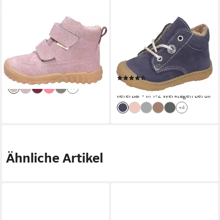
RICOSTA
PEPINO BY RICOSTA
Ricosta Mädchen
CORANY, WMS: mittel
Lauflernstiefel rosa/pink
Lauflernschuh Babyschuh mit
Größe Winterstiefel
Warmfutter, Größenschablone
99,95 €
zum Download
lieferbar - in 3-4 Werktagen bei dir
(3)
ab 74,95 €
+7
lieferbar - in 1-2 Werktagen bei dir
+4
Ähnliche Artikel