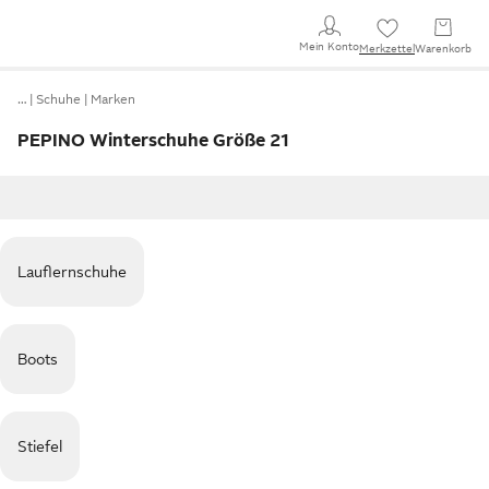
Mein Konto
Merkzettel
Warenkorb
…
Schuhe
Marken
PEPINO Winterschuhe Größe 21
Lauflernschuhe
Boots
Stiefel