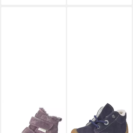
PEPINO BY RICOSTA
PEPINO BY RICOSTA
DOMI - Lauflernschuhe
CORY, WMS: weit
Stiefel
Lauflernschuh Babyschuh,
99,95 €
Winterstiefel mit Warmfutter,
lieferbar - in 3-4 Werktagen bei dir