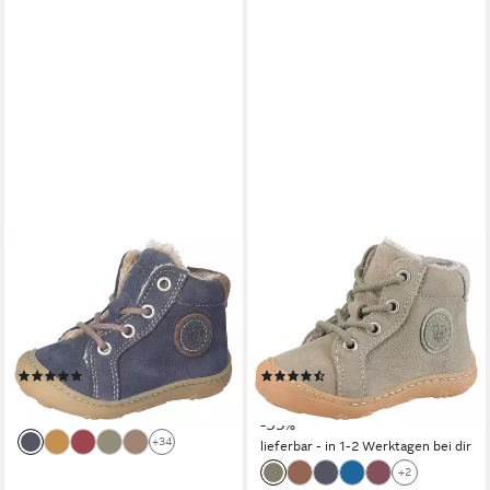
PEPINO BY RICOSTA
PEPINO BY RICOSTA
GEORGIE 50, WMS: mittel
GEORGIE, WMS: weit
Lauflernschuh Winterschuh
Lauflernschuh Winterschuh
mit Weiten-Meßsystem,
mit Weiten-Meßsystem,
Größenschablone zum
Größenschablone zum
(12)
(2)
Download
Download
79,95 €
ab 48,60 €
UVP
74,95 €
lieferbar - in 1-2 Werktagen bei dir
-35%
+34
lieferbar - in 1-2 Werktagen bei dir
+2