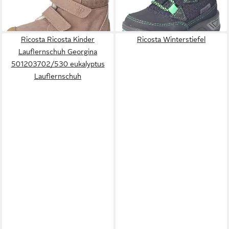
lieferbar - in 2-3 Werktagen bei dir
+1
Ricosta Ricosta Kinder
Ricosta Winterstiefel
Lauflernschuh Georgina
501203702/530 eukalyptus
Lauflernschuh