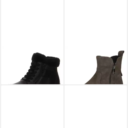
CAPRICE
Schnürstiefel
CAPRICE
Winterstiefel
ab 94,95 €
ab 90,00 €
UVP
109,95 €
(94,95 €/ 1 Paar)
-18%