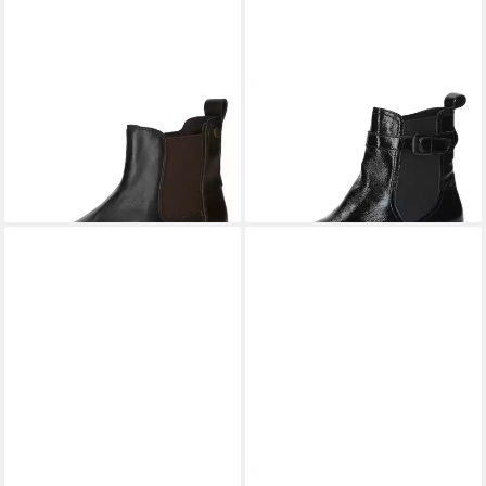
CAPRICE
Winterstiefel
CAPRICE
Winterstiefel
ab 90,00 €
95,00 €
UVP
109,95 €
UVP
119,95 €
-18%
-21%