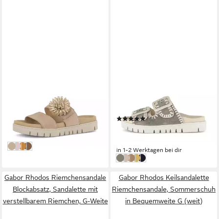
GABOR
GABOR
Pantolette
Pantolette
ab 64,80 €
UVP
99,95 €
(8)
ab 68,95 €
-35%
UVP
110,00 €
in 1-2 Werktagen bei dir
-37%
sand
rosé
dunkelorange
dunkelbraun
in 1-2 Werktagen bei dir
schilf
Creme
braun
gelb
schwarz (uni)
Gabor Rhodos Riemchensandale
Gabor Rhodos Keilsandalette
Blockabsatz, Sandalette mit
Riemchensandale, Sommerschuh
verstellbarem Riemchen, G-Weite
in Bequemweite G (weit)