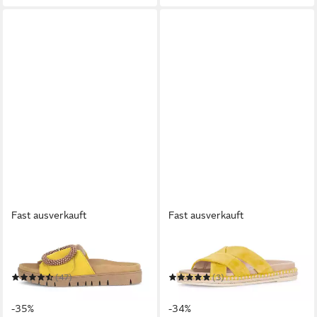
Fast ausverkauft
Fast ausverkauft
GABOR
GABOR
Pantolette
Pantolette
(47)
(3)
ab 64,65 €
ab 66,36 €
UVP
99,95 €
UVP
99,95 €
-35%
-34%