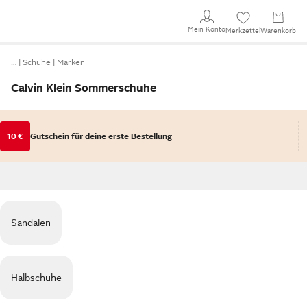
Mein Konto
Merkzettel
Warenkorb
…
Schuhe
Marken
Calvin Klein Sommerschuhe
10 €
Gutschein für deine erste Bestellung
Sandalen
Halbschuhe