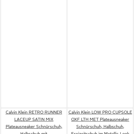
Calvin Klein RETRO RUNNER
Calvin Klein LOW PRO CUPSOLE
LACEUP SATIN MIX
OXF LTH MET Plateausneaker
Plateausneaker Schnürschuh,
Schnürschuh, Halbschuh,
Halbschuh mit
Freizeitschuh im Metallic-Look