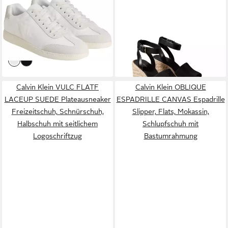
CALVIN KLEIN
LOW
CALVIN KLEIN
WEDGE
CUPSOLE LACEUP SU
ESPAD 70 NEOPR MG
ab 61,89 €
96,79 €
Sneaker Schnürschuh,
UVP
89,90 €
Keilsandalette Sommerschuh,
UVP
119,90 €
Halbschuh, Freizeitschuh im
-31%
Plateausandale, Keilabsatz, mit
-19%
Materialmix
Bastbesatz
Calvin Klein VULC FLATF
Calvin Klein OBLIQUE
LACEUP SUEDE Plateausneaker
ESPADRILLE CANVAS Espadrille
Freizeitschuh, Schnürschuh,
Slipper, Flats, Mokassin,
Halbschuh mit seitlichem
Schlupfschuh mit
Logoschriftzug
Bastumrahmung