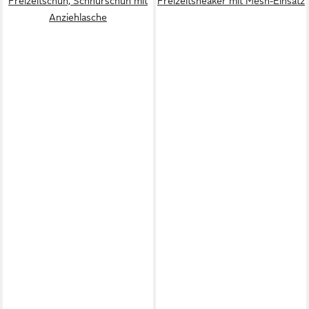
Freizeitschuh, Schnürschuh mit
Freizeitsneaker mit Mesh-Einsatz
Anziehlasche