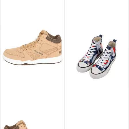
REEBOK
DOGO
REEBOK BB 4500 COURT
Lyra High-Top Sneaker Swan