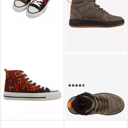
DOGO
LOTTO
Lyra High-Top Sneaker
Sneakerboots Winterschuhe,
Robotto Sneaker
Schnürboots, Sneaker,
Handgefertigt
gefüttert
(21)
55,95 €
UVP
69,95 €
ab 26,00 €
UVP
40,00 €
-20%
-35%
lieferbar - in 2-3 Werktagen bei dir
lieferbar - in 6-8 Werktagen bei dir