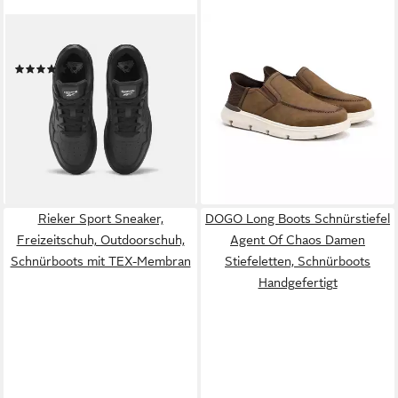
REEBOK
ALLTHEMEN
ATR CHILL Basketballschuh
Slip-On Sneaker Herren
(1)
Retro Slip-On Sneaker mit
ab 46,99 €
UVP
65,00 €
Dämpfung Freizeitschuhe
-28%
47,99 €
UVP
73,99 €
lieferbar - in 2-3 Werktagen bei dir
-35%
lieferbar - in 3-4 Werktagen bei dir
Rieker Sport Sneaker,
DOGO Long Boots Schnürstiefel
Freizeitschuh, Outdoorschuh,
Agent Of Chaos Damen
Schnürboots mit TEX-Membran
Stiefeletten, Schnürboots
Handgefertigt