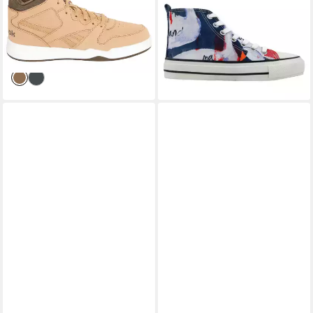
Basketballschuh
And Raven Sneaker
ab 38,99 €
UVP
55,00 €
Handgefertigt
55,95 €
-29%
UVP
69,95 €
lieferbar - in 1-2 Werktagen bei dir
-20%
lieferbar - in 2-3 Werktagen bei dir