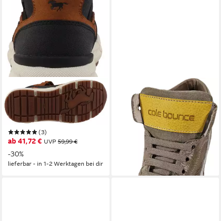
MUSTANG SHOES
COLE BOUNCE RESTORE
Enzo Kletterschuh High Top
1905A VELOR Corda Mid
Sneaker, Schnürboots mit
Lederschuh Sneakerboots
TEX-Membrane
aus echtem Leder
(3)
ab 93,15 €
UVP
119,95 €
ab 41,72 €
UVP
59,99 €
-22%
-30%
lieferbar - in 8-10 Werktagen bei
lieferbar - in 1-2 Werktagen bei dir
dir