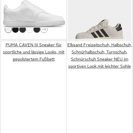
NIKE SPORTSWEAR
Nike
ADIDAS SPORTSWEAR
Court Vision Low Next Nature
GRAND COURT 00S Sneaker
79,99 €
45,99 €
Sneaker inspiriert vom Design
Design auf den Spuren des
des Nike Air Force
adidas Campus 00, für Kinder
+3
+17
& Jugendliche
PUMA CAVEN III Sneaker für
Elbsand Freizeitschuh, Halbschuh,
sportliche und lässige Looks, mit
Schnürhalbschuh, Turnschuh,
gepolstertem Fußbett
Schnürschuh Sneaker NEU im
sportiven Look mit leichter Sohle