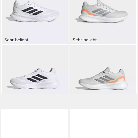
Sehr beliebt
Sehr beliebt
ADIDAS SPORTSWEAR
ADIDAS PERFORMANCE
RUNFALCON 5 Laufschuh
RUNFALCON 5 Laufschuh
ab 44,99 €
ab 45,99 €
UVP
60,00 €
-23%
+19
+11