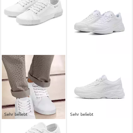
Sehr beliebt
Sehr beliebt
LASCANA
Sneaker aus Textil,
PUMA
CILIA MODE Sneaker