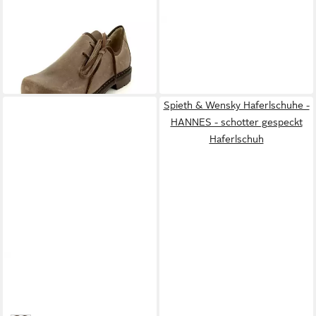
ORIGINAL HAFERL
SPIETH & WENSKY
Liesl Schnürschuh
Haferlschuhe - JÄGER -
130,41 €
schwarz Haferlschuh
UVP
144,90 €
ab 137,85 €
-10%
Spieth & Wensky Haferlschuhe -
HANNES - schotter gespeckt
Haferlschuh
SPIETH & WENSKY
Haferlschuhe - JÄGER -
rustik gespeckt Haferlschuh
ab 129,95 €