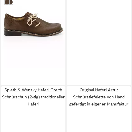
unbekannt
braun
Spieth & Wensky Haferl Greith
Original Haferl Artur
Schnürschuh (2-tlg) traditioneller
Schnürstiefelette von Hand
Haferl
gefertigt in eigener Manufaktur