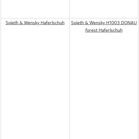
Spieth & Wensky Haferlschuh
Spieth & Wensky H1003 DONAU
forest Haferlschuh