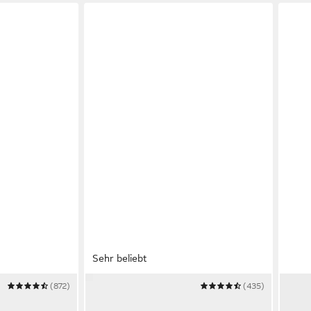
Sehr beliebt
(872)
ADIDAS ORIGINALS
(435)
ADID
r
TREZIOD 2.0 SCHUH Sneaker
RUN 