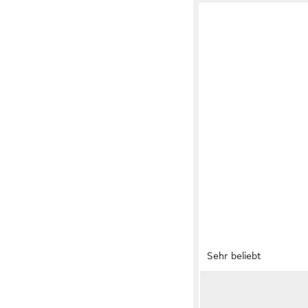
Sehr beliebt
ADIDAS SPORTSWEAR
VL COURT 3.0 Sneake