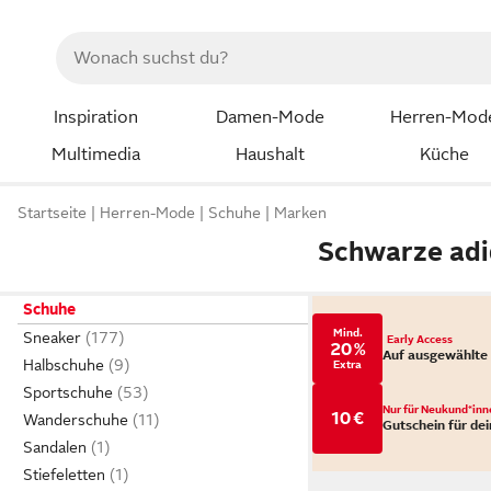
Inspiration
Damen-Mode
Herren-Mod
Multimedia
Haushalt
Küche
Startseite
Herren-Mode
Schuhe
Marken
Schwarze adi
Schuhe
Mind.
Sneaker
Early Access
20 %
Auf ausgewählte
Halbschuhe
Extra
Sportschuhe
Nur für Neukund*inn
10 €
Wanderschuhe
Gutschein für dei
Sandalen
Stiefeletten