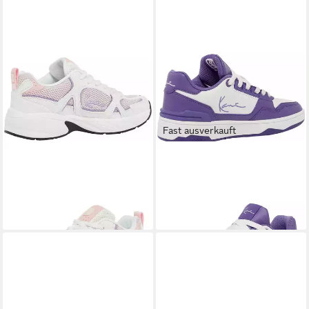
Fast ausverkauft
KARL KANI
Karl Kani Prime
KARL KANI
Karl Kani LXRY
Runner Sneaker
2K (GS) Sneaker (1-tlg)
139,95 €
67,95 €
UVP
79,95 €
-15%