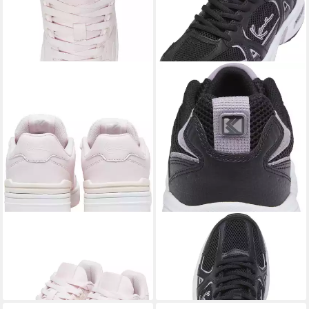
KARL KANI
Karl Kani Karl Kani
KARL KANI
Karl Kani Karl Kani
Lxry 2K Gs Sneaker
Prime Runner Sneaker
62,95 €
78,95 €
UVP
69,95 €
UVP
99,95 €
-10%
-21%