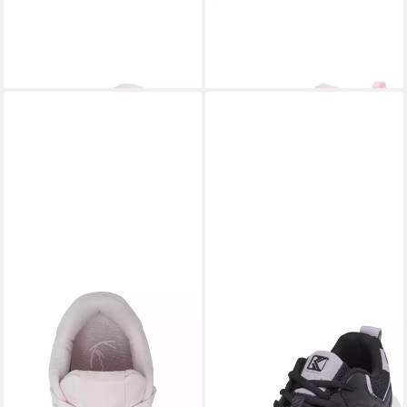
KARL KANI
Karl Kani 89 SK8
KARL KANI
Karl Kani Runner
Sneaker
Sneaker
89,95 €
119,95 €