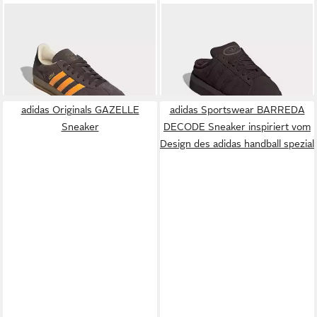
ADIDAS ORIGINALS
ADIDAS ORIGINALS
GAZELLE INDOOR Sneaker
CAMPUS 00ER WINTER
ab 110,99 €
109,99 €
LOW Clog Hausschuh,
UVP
130,00 €
Pantolette, Mule, Slipper mit
-15%
Plateua für Herbst und Winter
adidas Originals GAZELLE
adidas Sportswear BARREDA
Sneaker
DECODE Sneaker inspiriert vom
Design des adidas handball spezial