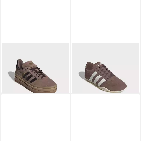
ADIDAS ORIGINALS
ADIDAS SPORTSWEAR
GAZELLE BOLD Sneaker
GRAND COURT LO Sneaker
111,99 €
ab 65,99 €
UVP
75,00 €
-12%