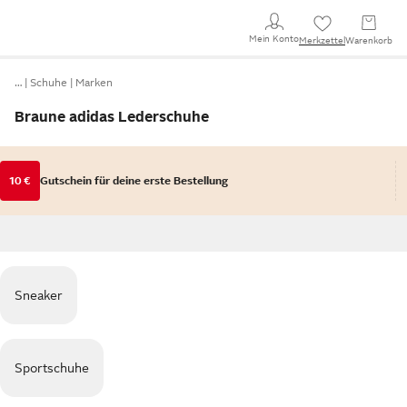
Mein Konto
Merkzettel
Warenkorb
…
Schuhe
Marken
Braune adidas Lederschuhe
10 €
Gutschein für deine erste Bestellung
Sneaker
Sportschuhe