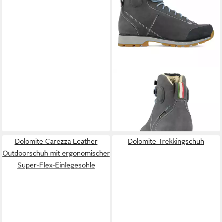
DOLOMITE
Dolomite
Cinquantaquattro W's 54 High
200,00 €
Fg Evo GTX Damen Blue
UVP
219,95 €
Outdoorschuh
-9%
Dolomite Carezza Leather
Dolomite Trekkingschuh
Outdoorschuh mit ergonomischer
Super-Flex-Einlegesohle