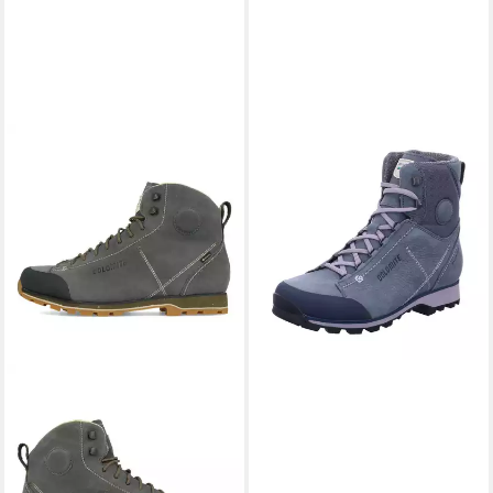
DOLOMITE
Warm WP
Wanderstiefel
ab 206,95 €
UVP
229,95 €
-10%