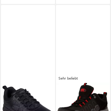
Sehr beliebt
SKECHERS
GUGGEN MOUNTAIN
NAMPA-BEJA O1 SR Medizin
Damen Wanderschuh T002
Berufsschuh -
Damenwanderschuh
Rutschhemmender Damen
Trekkingschuhe