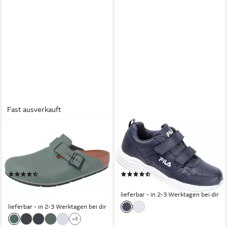
Fast ausverkauft
BIRKENSTOCK
FILA
BIRKENSTOCK Boston Pro
Sneaker stabiler Halt dank
Herren Clogs grün normale
Pro-Comfort-
Weite - Größe: 42 Clog
Sohlentechnologie
(20)
(29)
ab 109,90 €
89,95 €
127,90 €
lieferbar - in 2-3 Werktagen bei dir
-14%
lieferbar - in 2-3 Werktagen bei dir
+8