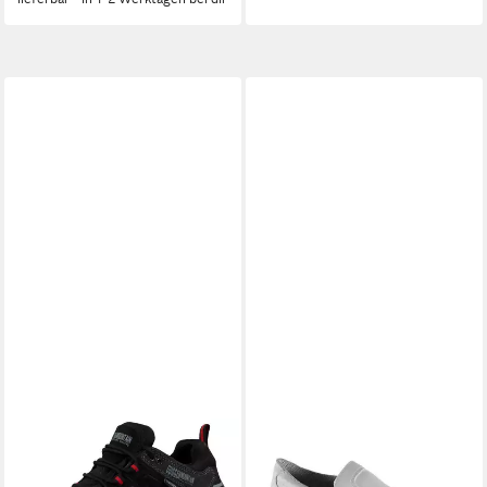
GUGGEN MOUNTAIN
SAFEWAY
Damen Trekkingschuhe
Berufsschuhe P301 weiß