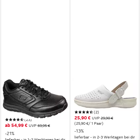
SKECHERS
VIDAR
NAMPA WYOLA Berufsschuh
Berufsclog 1847/1 weiß
Schnürschuh für
perforiert Mikrofaser
Gastronomie,Pflege mit
Berufsschuh sehr leicht
(2)
komfortabler Innensohle
25,90 €
UVP
29,90 €
(23)
(25,90 €/ 1 Paar)
ab 54,99 €
UVP
69,95 €
-13%
-21%
lieferbar - in 2-3 Werktagen bei dir
lieferbar - in 1-2 Werktagen bei dir