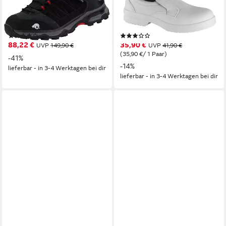
Frauen Wanderschuhe
OHNE Stahlkappe
Walkingschuhe
Berufsschuh Ohne
Outdoorschuhe Wanderschuh
Schutzkappe
(38)
(2)
Outdoor, Echleder,
88,22 €
35,90 €
UVP
149,90 €
UVP
41,90 €
Trailrunning, Berglauf,
(35,90 €/ 1 Paar)
-41%
Spazieren, Walking
-14%
lieferbar - in 3-4 Werktagen bei dir
lieferbar - in 3-4 Werktagen bei dir