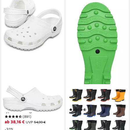
CROCS
MADSEA
Classic Clog Sommerschuh,
Hannes Gummistiefel mit
Gartenschuh, Poolslides, mit
Nylonstulpe und Schnürung
(6)
typischem Logo
49,90 €
UVP
59,90 €
(891)
ab 38,16 €
UVP
54,99 €
-17%
lieferbar - in 2-3 Werktagen bei dir
-31%