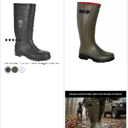
PORTWEST
FW95 - Total-
Sicherheitsgummistiefel S5,
schwarz, grün, weiß
Gummistiefel Stahlkappe
(2)
38,09 €
UVP
43,90 €
(38,09 €/ 1 Paar)
-13%
lieferbar - in 6-7 Werktagen bei dir