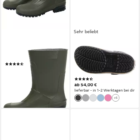
Sehr beliebt
SPIRALE
CROCS
Idro-Low Gummistiefel
Crocband Clog
Wasserabweisend
Sommerschuh, Gartenschuh,
(14)
Poolslides, mit farbiger
19,90 €
Laufsohle
lieferbar - in 2-3 Werktagen bei dir
(1216)
ab 54,00 €
lieferbar - in 1-2 Werktagen bei dir
+6