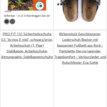
(142)
24,99 €
Profilsohle
UVP
49,99 €
Laufsohle und verstellbare
ab 74,90 €
-50%
Schnallen – Für Alltag & Beruf
lieferbar - in 2-3 Werktagen bei dir
lieferbar - in 2-3 Werktagen bei dir
PRO FIT 131 Sicherheitsschuhe
Birkenstock Geschlossener
S3 "Arctos E mid", schwarz/grün,
Lederschuh Boston mit
Arbeitsschuh (1, Paar)
bequemen Fußbett aus Kork -
Stahlkappe, Arbeitsschuhe,
Pantolette Hervorragender
Atmungsaktiv, Stahlkappenschuhe
Tragekomfort - Verloursleder und
Rutschfester Eva-Sohle