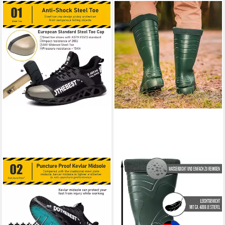
ATHLIX
CLIMBR
Sicherheitsschuhe mit
CLIMBR Ultraleichte
Stahlkappe für Herren und
gefütterte Gummistiefel
Damen Sicherheitsschuh
Herren EVA Winter Arbeit
GB/T-3903 Verschleiß- &
Gummistiefel wasserdicht