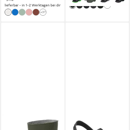
lieferbar - in 1-2 Werktagen bei dir
+5
+37