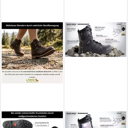
LA CHASSE®
HAIX
La Chasse® Jagdstiefel
BLACK EAGLE Safety 50