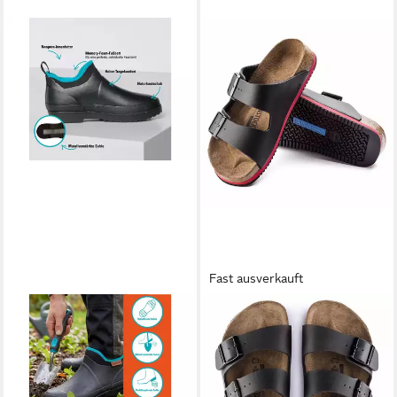
Fast ausverkauft
GARDENA
BIRKENSTOCK
Gartenstiefel Low Cut
ARIZONA Herren und Damen
Neopren Memory Foam Gr.
Sandalen mit ergonomischem
43 Gummistiefel mit Inlay,
Fußbett und Riemen
Kontrastsaum & Logo-
Pantolette Rutschfeste