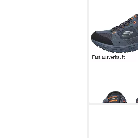
Fast ausverkauft
SKECHERS
Skechers
Leder/Textil Trekking
94,95 €