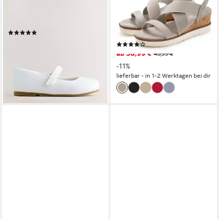
Klettverschluss Mary-Jane-
Schuh, Sandale,
Schuhe (1-tlg)
Keilsandalette, Sandalette mit
(2)
elastischen Riemchen VEGAN
ab 31,00 €
(118)
lieferbar - in 2-3 Werktagen bei dir
ab 38,99 €
43,99 €
+2
-11%
lieferbar - in 1-2 Werktagen bei dir