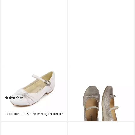
WHITE LADY
VERTBAUDET
901 weiß Kinder
Mädchen Ballerinas Ballerina
49,99 €
Kommunionschuhe
lieferbar - in 3-4 Werktagen bei dir
Riemchenballerina
(1)
69,99 €
(69,99 €/ 1 Paar)
lieferbar - in 3-4 Werktagen bei dir