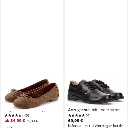
LASCANA
TOMMY HILFIGER
Slipper, Schlüpfschuh,
Schnürschuh
Freizeitschuh, Slip-On-
Konfirmationsschuh,
Sneaker, Ballerina mit
Kommunionsschuh,
eleganter Schleifenapplikation
Anzugschuh mit Lederfutter
(40)
(4)
VEGAN
ab 34,99 €
69,95 €
39,99 €
lieferbar - in 1-2 Werktagen bei dir