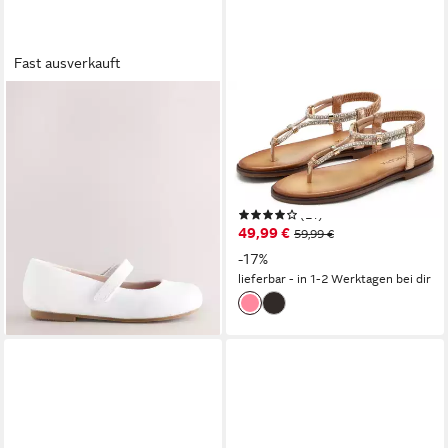
Fast ausverkauft
NEXT
LASCANA
Festliche Mary-Jane-Schuhe
Sandale, Sommerschuh,
mit Klettverschluss Mary-
offener Schuh, Zehentrenner
Jane-Schuhe (1-tlg)
mit eleganten
21,00 €
UVP
30,00 €
Schmucksteinchen VEGAN
(21)
-30%
49,99 €
59,99 €
lieferbar - in 2-3 Werktagen bei dir
-17%
lieferbar - in 1-2 Werktagen bei dir