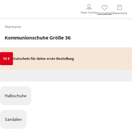
Mein Konto
Merkzettel
Warenkorb
Startseite
Kommunionschuhe Größe 36
10 €
Gutschein für deine erste Bestellung
Halbschuhe
Sandalen