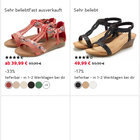
Sehr beliebt
Fast ausverkauft
Sehr beliebt
LASCANA
VIVANCE BY LASCANA
Sommerschuh, Sandalette,
Sommerschuh, offener
offener Schuh, Sandale mit
Schuh, Sandale,
aufwendiger Verzierung
Keilsandalette, Sandalette mit
VEGAN
Glitzerdetails, Keilabsatz &
(255)
(22)
elastischem Riemchen
ab 39,99 €
49,99 €
59,99 €
59,99 €
VEGAN
-33%
-17%
lieferbar - in 1-2 Werktagen bei dir
lieferbar - in 1-2 Werktagen bei dir
+6