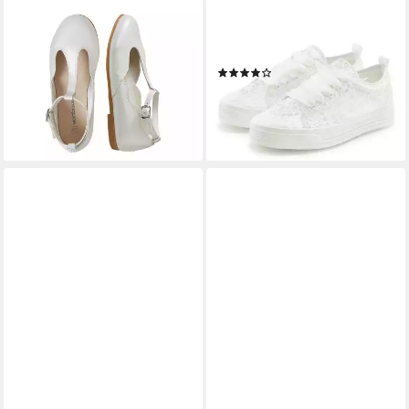
mit Schnalle Ballerina
Freizeitschuhe, Sneaker mit
37,99 €
leichter Plateausohle und
lieferbar - in 3-4 Werktagen bei dir
Spitze VEGAN
(82)
49,99 €
lieferbar - in 1-2 Werktagen bei dir