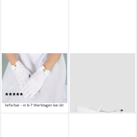
FESTIVALARTIKEL
S.OLIVER
Abendhandschuhe Elegante
Ballerinas Ballerina Ballerinas
Kommunionhandschuhe für
mit Klettverschluss
39,99 €
Mädchen weiß, voll, Schleife
lieferbar - in 3-4 Werktagen bei dir
mit IHS
(1)
29,90 €
lieferbar - in 6-7 Werktagen bei dir