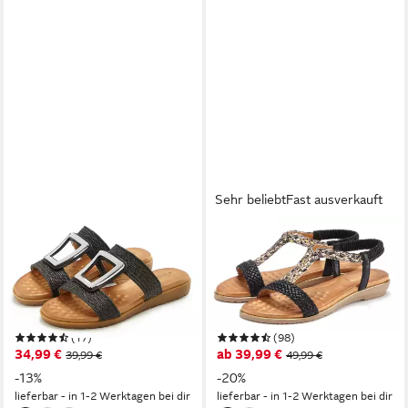
Sehr beliebt
Fast ausverkauft
VIVANCE BY LASCANA
VIVANCE BY LASCANA
Sandale, Sommerschuh,
Sommerschuh Sandale
offener Schuh, Mule,
Sandalette, Sommerschuh mit
Pantolette NEU mit
geflochtenen Riemchen und
modischem Schmuckelement
weichem Fußbett
(17)
(98)
und softer Innensohle VEGAN
34,99 €
ab 39,99 €
39,99 €
49,99 €
-13%
-20%
lieferbar - in 1-2 Werktagen bei dir
lieferbar - in 1-2 Werktagen bei dir