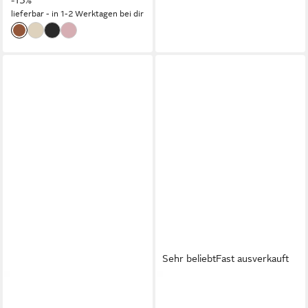
-13%
lieferbar - in 1-2 Werktagen bei dir
Sehr beliebt
Fast ausverkauft
VERTBAUDET
LASCANA
Festliche Mädchen Ballerinas
Schnürhalbschuhe,