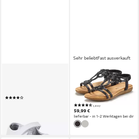
Sehr beliebt
Fast ausverkauft
NEXT
VIVANCE BY LASCANA
Turnschuhe mit aufgestickten
Sommerschuh, offener
Schmetterlingen Mary-Jane-
Schuh, Sandalette, Sandale
Schuhe (1-tlg)
mit elastischen Riemen &
(8)
eleganten Glitzersteinen
10,00 €
UVP
14,00 €
(20)
VEGAN
59,99 €
-29%
lieferbar - in 1-2 Werktagen bei dir
lieferbar - in 2-3 Werktagen bei dir