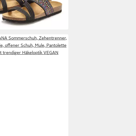
9 €
ortkorkfußbett aus Leder und
59,99 €
tischen Riemen
NA Sommerschuh, Zehentrenner,
e, offener Schuh, Mule, Pantolette
t trendiger Häkeloptik VEGAN