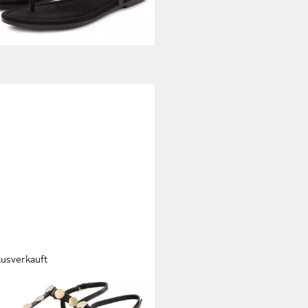
%
ausverkauft
ANCE BY LASCANA
erschuh, offener Schuh,