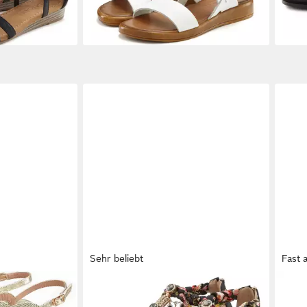
-25%
-20
Sehr beliebt
Fast 
uh, offener
LASCANA
offener Schuh, Sandale
VIV
Sandale,
Sandalette, Sommerschuh im
Somm