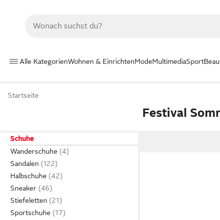
Alle Kategorien
Wohnen & Einrichten
Mode
Multimedia
Sport
Beau
Startseite
Festival So
Schuhe
Wanderschuhe
Sandalen
Halbschuhe
Sneaker
Stiefeletten
Sportschuhe