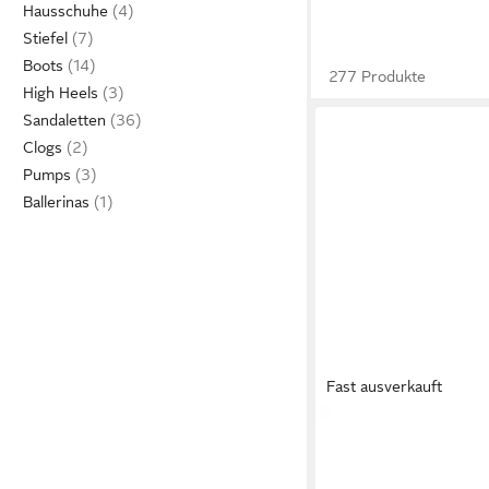
Hausschuhe
Stiefel
Boots
277 Produkte
High Heels
Sandaletten
Clogs
Pumps
Ballerinas
Fast ausverkauft
ILSE JACOBSEN
CHE
Zehentrenner Plateau
29,99 €
Glitzer, Blume, Komfo
UVP
39,99 €