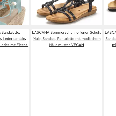
59,99 €
49,9
absatz, Bast-
Sandalette, Sandale mit elastischen
Komf
VEGAN
Riemen & eleganten Glitzersteinen
elas
-17%
VEGAN
 Sandalette,
LASCANA Sommerschuh, offener Schuh,
LASCA
, Ledersandale,
Mule, Sandale, Pantolette mit modischem
Sandal
eder mit Flecht-
Häkelmuster VEGAN
mi