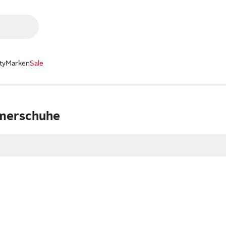
ty
Marken
Sale
mmerschuhe