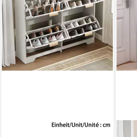
FANNOU
OYAJIA
Schuhschrank mit 4 Klappfächern, 3D-
Schuhsch