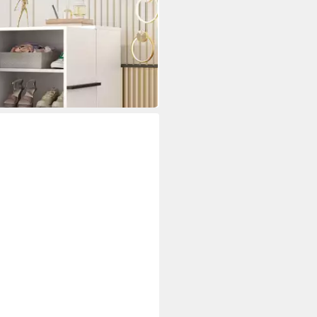
Doppeltüren, großem Stauraum
Einlegeböden
r