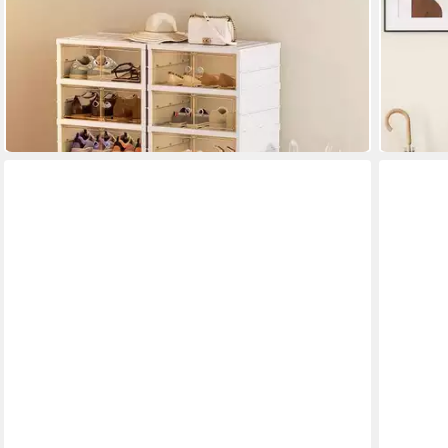
JEOBEST
FANNOU
Schuhbox Faltbare Schuhschrank mit transparent
Schuhsch
100,00 
Türen, Schuhboxen Stapelbar
87,99 €
UVP
216,00 €
-61%
(1,00 €/ 1 Stk)
in 6-7 Wer
-59%
in 3-4 Werktagen bei dir