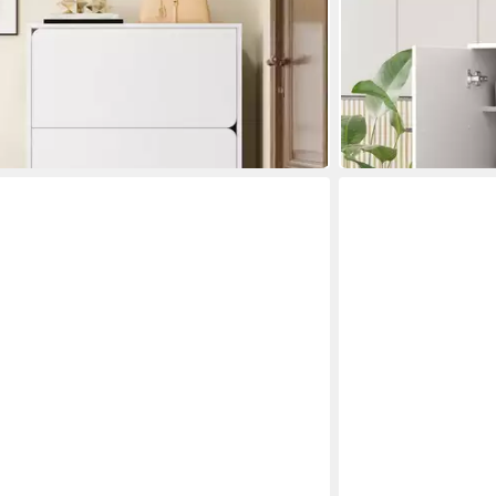
FANNOU
rank Drei Türen, 120 x 73 x 24 cm
Schuhschrank mit 
€
und verstellbaren 
UVP
256,00 €
84,00 €
UVP
167,00 €
-50%
ktagen bei dir
in 6-7 Werktagen bei di