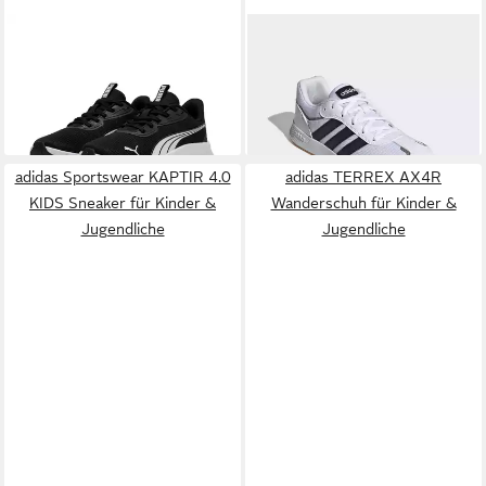
PUMA
FLEXFOCUS LITE
ADIDAS SPORTSWEAR
MODERN JR Sneaker für
TENSAUR SWITCH KIDS
ab 33,99 €
39,99 €
Jugendliche, atmungsaktives
Sneaker für Kinder &
UVP
45,00 €
Obermaterial aus Textil
Jugendliche
-11%
+4
adidas Sportswear KAPTIR 4.0
adidas TERREX AX4R
KIDS Sneaker für Kinder &
Wanderschuh für Kinder &
Jugendliche
Jugendliche