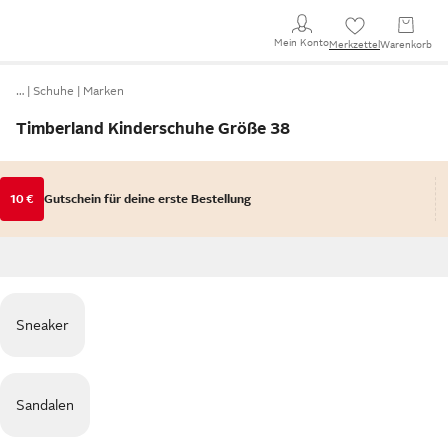
Mein Konto
Merkzettel
Warenkorb
…
Schuhe
Marken
Timberland Kinderschuhe Größe 38
10 €
Gutschein für deine erste Bestellung
Sneaker
Sandalen