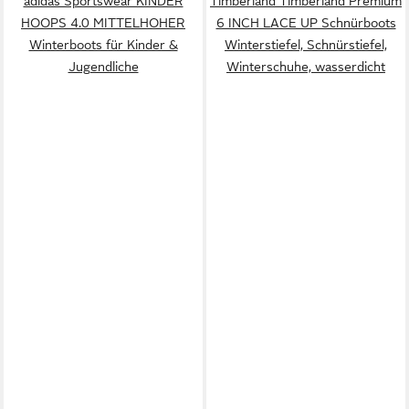
adidas Sportswear KINDER
Timberland Timberland Premium
HOOPS 4.0 MITTELHOHER
6 INCH LACE UP Schnürboots
Winterboots für Kinder &
Winterstiefel, Schnürstiefel,
Jugendliche
Winterschuhe, wasserdicht