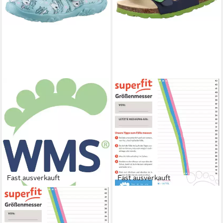
Fast ausverkauft
Fast ausverkauft
SUPERFIT
BONNY, WMS:
SUPERFIT
WMS: mittel
mittel Hausschuh
Pantolette Schlappen,
ab 21,75 €
ab 23,95 €