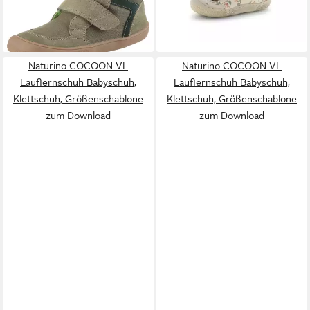
Größenschablone zum
-55%
Download
-10%
Download
Naturino COCOON VL
Naturino COCOON VL
Lauflernschuh Babyschuh,
Lauflernschuh Babyschuh,
Klettschuh, Größenschablone
Klettschuh, Größenschablone
zum Download
zum Download