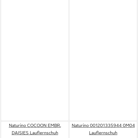
Naturino COCOON EMBR.
Naturino 001201335944 0M04
DAISIES Lauflernschuh
Lauflernschuh