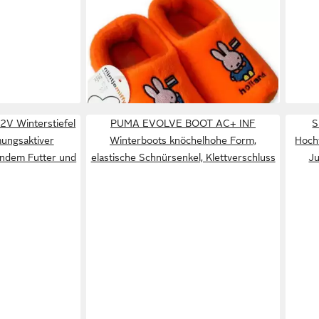
iscovy
KLOMPENFABRIEK NIJHUIS BV
SUP
dicht und warm
Original Holländische Hausschuhe:
Wint
24,95 €
ab 3
Miffy Plüsch Hausschuhe
wass
(verschiedene Größen)
Größ
-44
2V Winterstiefel
PUMA EVOLVE BOOT AC+ INF
S
mungsaktiver
Winterboots knöchelhohe Form,
Hochw
ndem Futter und
elastische Schnürsenkel, Klettverschluss
Ju