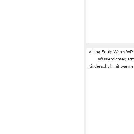
AFFENZAHN
Vegan D
Winterstiefel wasser
99,99 €
gefüttert
Viking Equip Warm WP 
Wasserdichter, at
Kinderschuh mit wärme