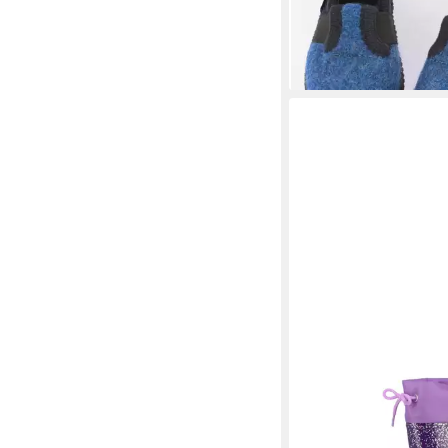
(25,00 €/ 1 Paar)
Schule und Zuhause) 
-17%
Sohle
LICO
Stiefel Powerlig
Gummistiefel
ab 34,99 €
UVP
39,95 