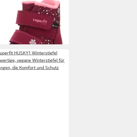
ERFIT
HUSKY1, WMS: mittel
erboots Snowboots mit
9,34 €
erdichtem GORE TEX,
UVP
69,95 €
enschablone zum Download
%
+4
uperfit HUSKY1 Winterstiefel
ertige, vegane Winterstiefel für
ngen, die Komfort und Schutz