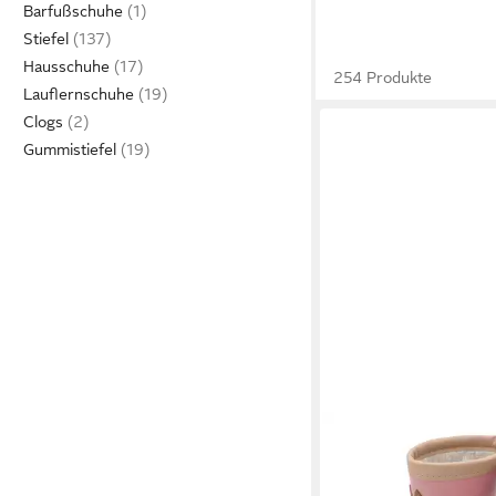
Barfußschuhe
Stiefel
Hausschuhe
254 Produkte
Lauflernschuhe
Clogs
Gummistiefel
MAXIMO
Gummistiefel 
Paar) gefüttert, Profil
29,99 €
reflektierende Details