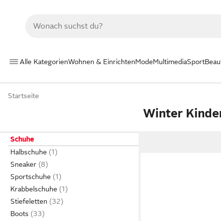
Alle Kategorien
Wohnen & Einrichten
Mode
Multimedia
Sport
Beau
Startseite
Winter Kinde
Schuhe
Halbschuhe
Sneaker
Sportschuhe
Krabbelschuhe
Stiefeletten
Boots