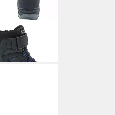
 WOLFSKIN
el
0 €
UVP
89,95 €