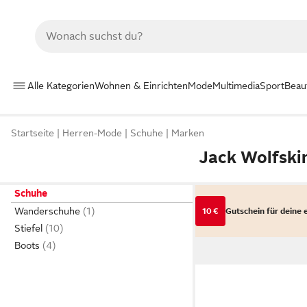
Alle Kategorien
Wohnen & Einrichten
Mode
Multimedia
Sport
Beau
Startseite
Herren-Mode
Schuhe
Marken
Jack Wolfski
Schuhe
Wanderschuhe
10 €
Gutschein für deine 
Stiefel
Boots