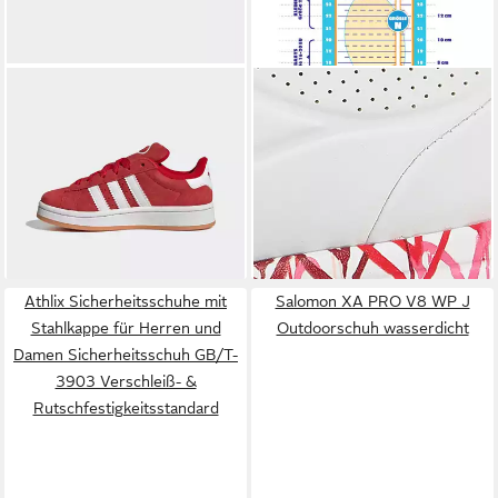
ADIDAS ORIGINALS
SKECHERS
UNO LITE-
CAMPUS 00S Sneaker für
LOVELY LUV Sneaker,
ab 49,99 €
ab 48,79 €
Kinder
UVP
70,00 €
Schnürschuh mit bedruckter
UVP
64,95 €
-29%
Sohle, Größenschablone zum
-25%
Download
+13
Athlix Sicherheitsschuhe mit
Salomon XA PRO V8 WP J
Stahlkappe für Herren und
Outdoorschuh wasserdicht
Damen Sicherheitsschuh GB/T-
3903 Verschleiß- &
Rutschfestigkeitsstandard